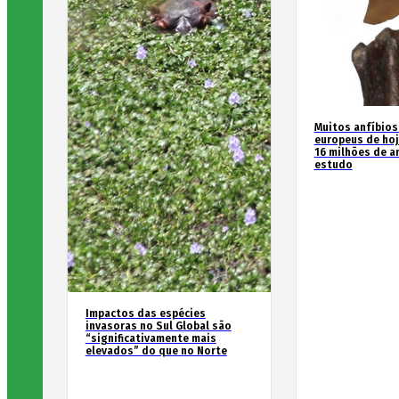
Muitos anfíbios
europeus de hoj
16 milhões de an
estudo
Impactos das espécies
invasoras no Sul Global são
“significativamente mais
elevados” do que no Norte