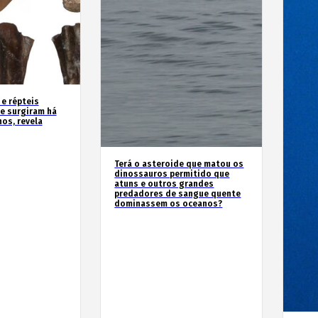
 e répteis
e surgiram há
os, revela
Terá o asteroide que matou os
dinossauros permitido que
atuns e outros grandes
predadores de sangue quente
dominassem os oceanos?