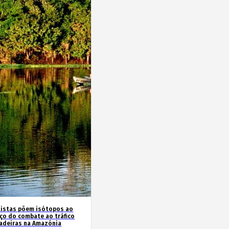
tistas põem isótopos ao
iço do combate ao tráfico
adeiras na Amazónia