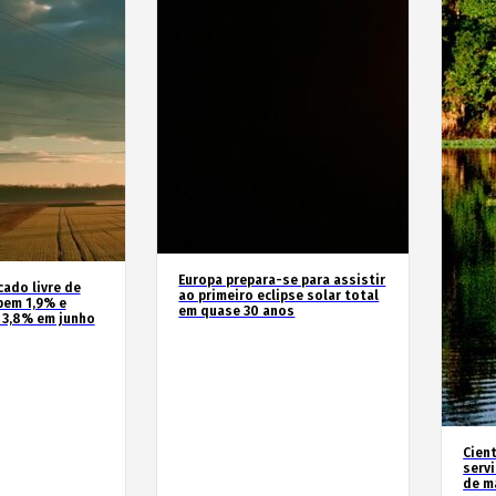
Europa prepara-se para assistir
cado livre de
ao primeiro eclipse solar total
bem 1,9% e
em quase 30 anos
 3,8% em junho
Cien
serv
de m