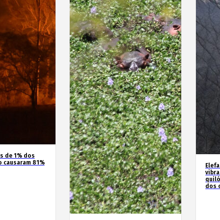
os de 1% dos
o causaram 81%
Elef
vibr
quil
dos 