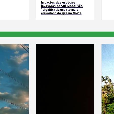
Impactos das espécies
invasoras no Sul Global são
“significativamente mais
elevados” do que no Norte