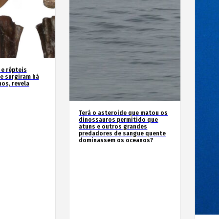
 e répteis
e surgiram há
os, revela
Terá o asteroide que matou os
dinossauros permitido que
atuns e outros grandes
predadores de sangue quente
dominassem os oceanos?