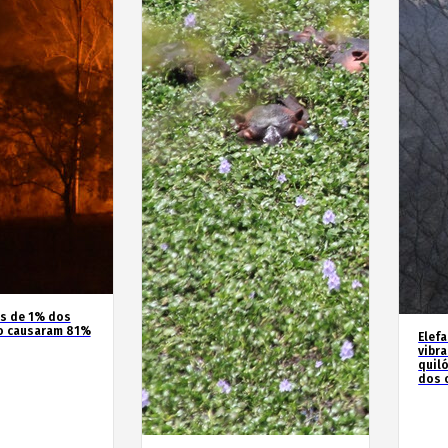
os de 1% dos
o causaram 81%
Elef
vibr
quil
dos 