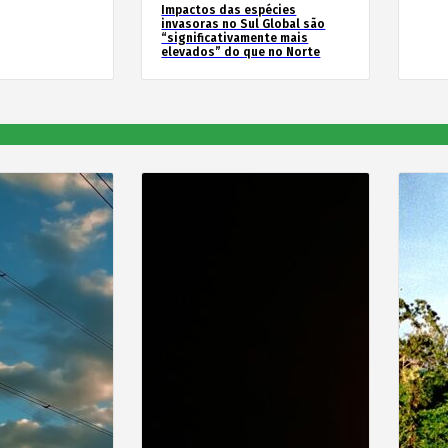
Impactos das espécies
invasoras no Sul Global são
“significativamente mais
elevados” do que no Norte