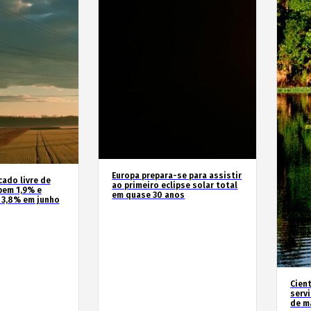
Europa prepara-se para assistir
cado livre de
ao primeiro eclipse solar total
bem 1,9% e
em quase 30 anos
 3,8% em junho
Cien
serv
de m