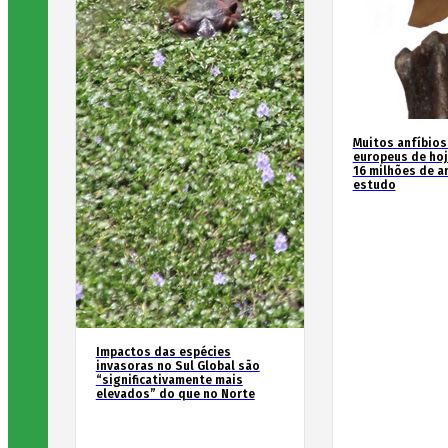
Muitos anfíbios
europeus de hoj
16 milhões de an
estudo
Impactos das espécies
invasoras no Sul Global são
“significativamente mais
elevados” do que no Norte