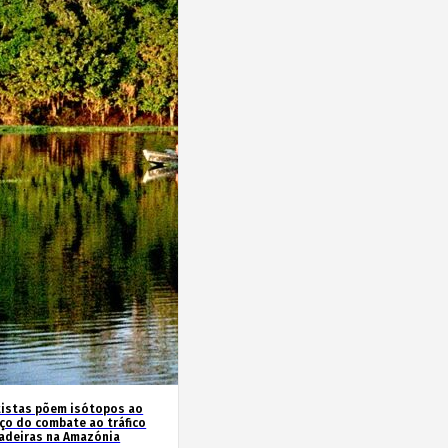
tistas põem isótopos ao
iço do combate ao tráfico
adeiras na Amazónia