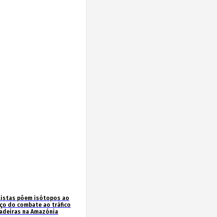
tistas põem isótopos ao
iço do combate ao tráfico
adeiras na Amazónia