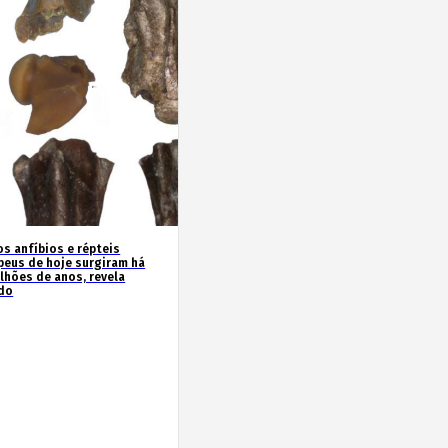
os anfíbios e répteis
peus de hoje surgiram há
ilhões de anos, revela
do