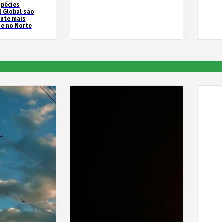
spécies
l Global são
ente mais
e no Norte