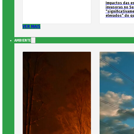
Impactos das e
invasoras no Su
“significativam
elevados” do qu
VER MAIS
AMBIENTE