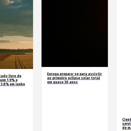
Europa prepara-se para assistir
cado livre de
ao primeiro eclipse solar total
bem 1,9% e
em quase 30 anos
 3,8% em junho
Cien
serv
de m