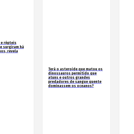
 e répteis
e surgiram há
os, revela
Terá o asteroide que matou os
dinossauros permitido que
atuns e outros grandes
predadores de sangue quente
dominassem os oceanos?