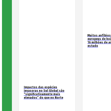
Muitos anfíbios
europeus de hoj
16 milhões de an
estudo
Impactos das espécies
invasoras no Sul Global são
“significativamente mais
elevados” do que no Norte