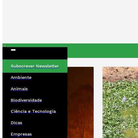
ÚLTIMAS
Subscrever Newsletter
Ambiente
Animais
Biodiversidade
Ciência e Tecnologia
Dicas
Empresas