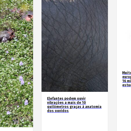
Muit
euro
16 m
estu
Elefantes podem ouvir
vibrações a mais de 10
quilómetros graças à anatomia
dos ouvidos