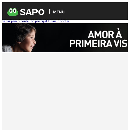
MENU
Saltar para o conteúdo principal
Ir para o footer