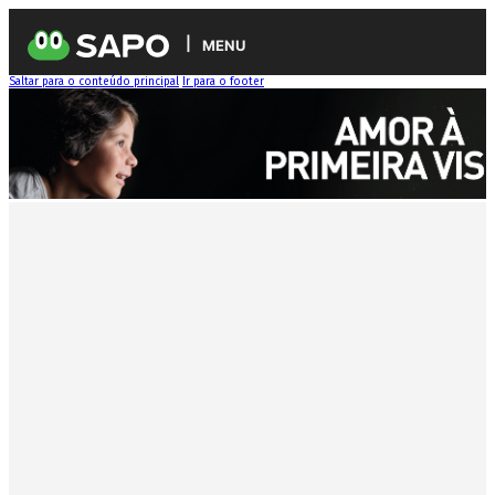
MENU
Saltar para o conteúdo principal
Ir para o footer