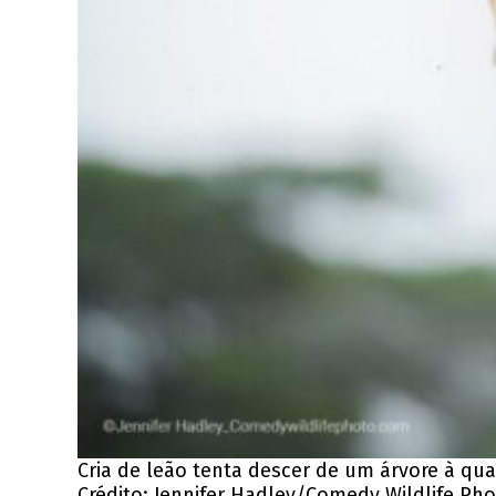
Cria de leão tenta descer de um árvore à qual
Crédito: Jennifer Hadley/Comedy Wildlife Ph