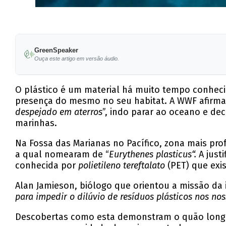
GreenSpeaker
Ouça este artigo em versão áudio.
O plástico é um material há muito tempo conhecid
presença do mesmo no seu habitat.
A WWF afirma
despejado em aterros
”, indo parar ao oceano e d
marinhas.
Na Fossa das Marianas no Pacífico, zona mais pr
a qual nomearam de “
Eurythenes plasticus“.
A just
conhecida por
polietileno tereftalato
(PET) que exi
Alan Jamieson, biólogo que orientou a missão da 
para impedir o dilúvio de resíduos plásticos nos no
Descobertas como esta demonstram o quão longe 