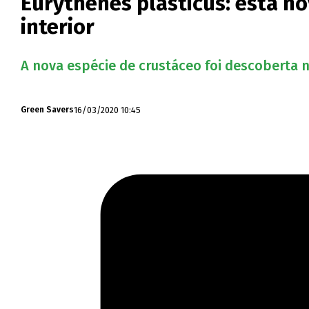
Eurythenes plasticus: esta no
interior
A nova espécie de crustáceo foi descoberta na
16/03/2020 10:45
Green Savers