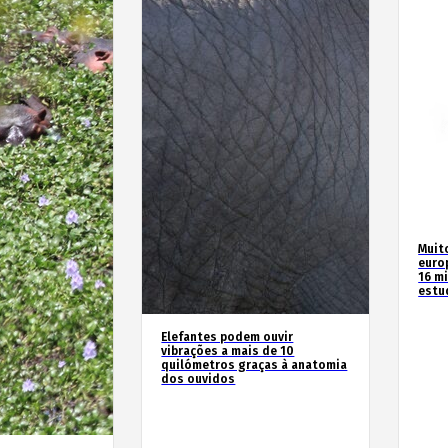
Muit
euro
16 m
estu
Elefantes podem ouvir
vibrações a mais de 10
quilómetros graças à anatomia
dos ouvidos