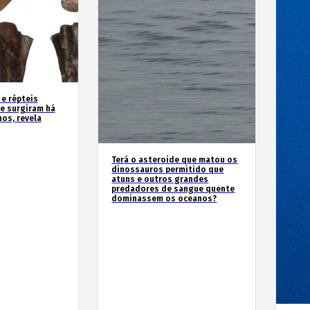
 e répteis
e surgiram há
os, revela
Terá o asteroide que matou os
dinossauros permitido que
atuns e outros grandes
predadores de sangue quente
dominassem os oceanos?