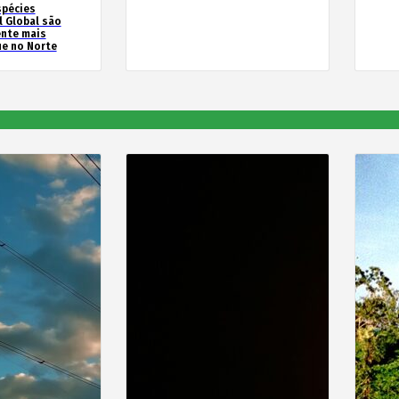
spécies
l Global são
ente mais
e no Norte