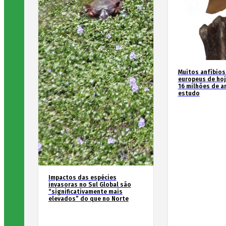
Muitos anfíbios
europeus de hoj
16 milhões de an
estudo
Impactos das espécies
invasoras no Sul Global são
“significativamente mais
elevados” do que no Norte