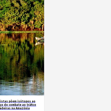
tistas põem isótopos ao
iço do combate ao tráfico
adeiras na Amazónia