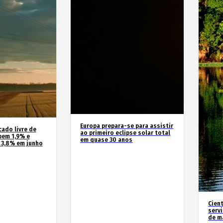
Europa prepara-se para assistir
cado livre de
ao primeiro eclipse solar total
bem 1,9% e
em quase 30 anos
 3,8% em junho
Cien
serv
de m