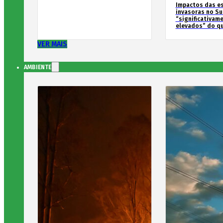
Impactos das e
invasoras no Su
“significativam
elevados” do qu
VER MAIS
AMBIENTE