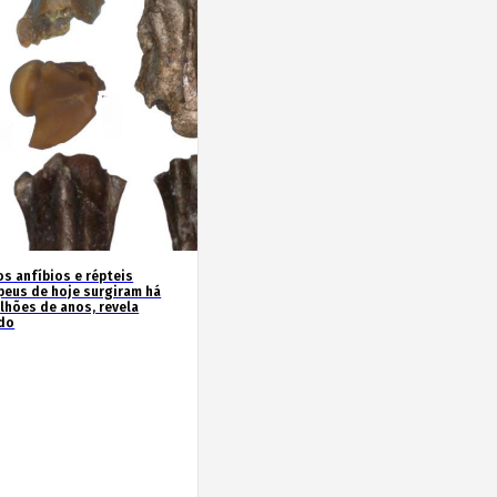
os anfíbios e répteis
peus de hoje surgiram há
ilhões de anos, revela
do