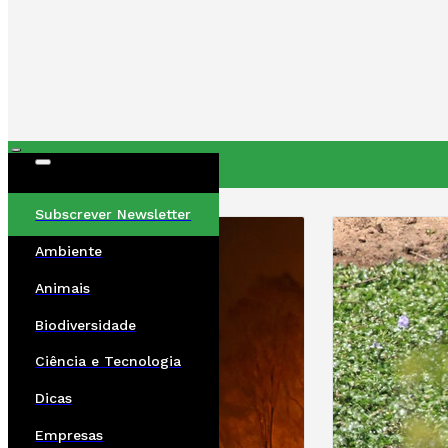
ÚLTIMAS
Subscrever Newsletter
Ambiente
Animais
Biodiversidade
Ciência e Tecnologia
Dicas
Empresas