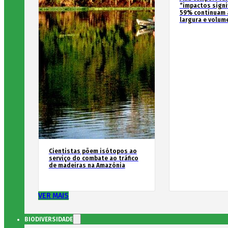
“impactos signif
59% continuam 
largura e volum
Cientistas põem isótopos ao
serviço do combate ao tráfico
de madeiras na Amazónia
VER MAIS
BIODIVERSIDADE