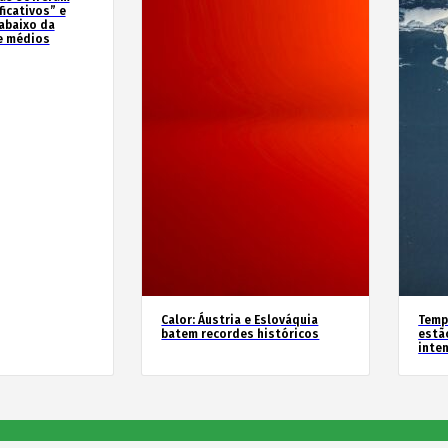
icativos” e
abaixo da
e médios
Calor: Áustria e Eslováquia
Temp
batem recordes históricos
estã
inte