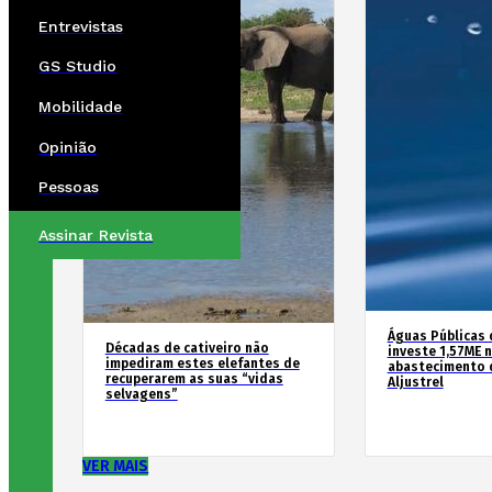
Entrevistas
GS Studio
Mobilidade
Opinião
Pessoas
Assinar Revista
Águas Públicas 
Décadas de cativeiro não
investe 1,57ME 
impediram estes elefantes de
abastecimento 
recuperarem as suas “vidas
Aljustrel
selvagens”
VER MAIS