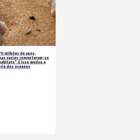
70 milhões de anos,
has vazias converteram-se
habitats”. E isso mudou a
ória dos oceanos