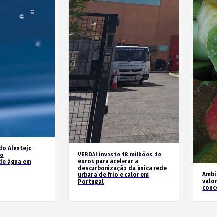
do Alentejo
VERDAI investe 18 milhões de
no
euros para acelerar a
de água em
descarbonização da única rede
Ambil
urbana de frio e calor em
valo
Portugal
conc