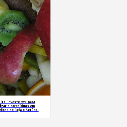
ital investe 9ME para
rizar biorresíduos em
elhos de Beja e Setúbal