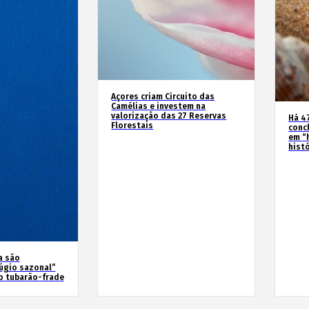
Açores criam Circuito das
Camélias e investem na
valorização das 27 Reservas
Há 4
Florestais
conc
em “
hist
a são
úgio sazonal”
o tubarão-frade