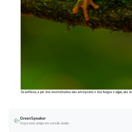
Os anfíbios, a par dos invertebrados não artrópodes e dos fungos e algas, são 
GreenSpeaker
Ouça este artigo em versão áudio.