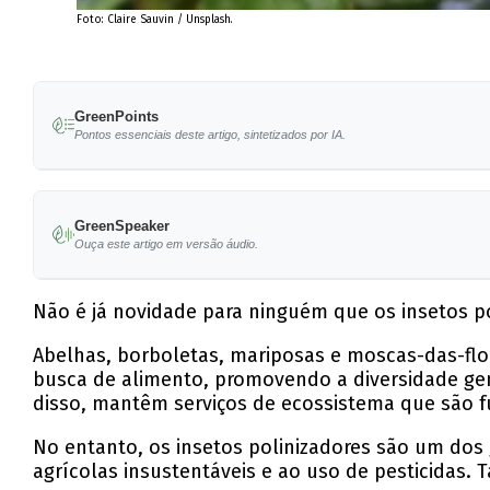
Foto: Claire Sauvin / Unsplash.
GreenPoints
Pontos essenciais deste artigo, sintetizados por IA.
Insetos polinizadores são essenciais para a pr
GreenSpeaker
Na Europa, 40% das moscas-das-flores e 20% d
Ouça este artigo em versão áudio.
Estudo revela que polinizadores são responsáv
Não é já novidade para ninguém que os insetos po
Declínio dos polinizadores está ligado à 'fom
Abelhas, borboletas, mariposas e moscas-das-flo
Proteger polinizadores é crucial para a segura
busca de alimento, promovendo a diversidade gen
disso, mantêm serviços de ecossistema que são f
No entanto, os insetos polinizadores são um dos 
agrícolas insustentáveis e ao uso de pesticidas.