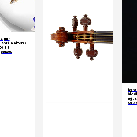
a por
 está a alterar
o e a
 peixes
Agor
biod
água
sobr