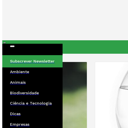
ÚLTIMAS
Subscrever Newsletter
Ambiente
Animais
Biodiversidade
Ciência e Tecnologia
Dicas
Empresas