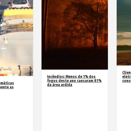
Clie
Incêndios: Menos de 1% dos
elet
fogos deste ano causaram 81%
cons
imáticas
da área ardida
mente as