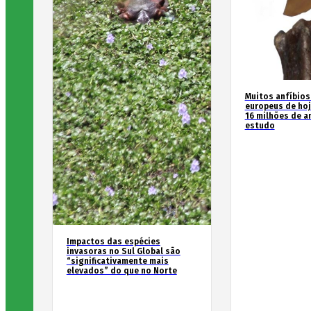
Muitos anfíbios
europeus de hoj
16 milhões de an
estudo
Impactos das espécies
invasoras no Sul Global são
“significativamente mais
elevados” do que no Norte