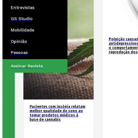
Entrevistas
GS Studio
Mobilidade
Poluição causad
Opinião
antidepressivos
o comportament
reprodução dos
Pessoas
Assinar Revista
Pacientes com insónia relatam
melhor qualidade de sono ao
tomar produtos médicos à
base de cannabis