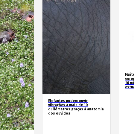
Muit
euro
16 m
estu
Elefantes podem ouvir
vibrações a mais de 10
quilómetros graças à anatomia
dos ouvidos