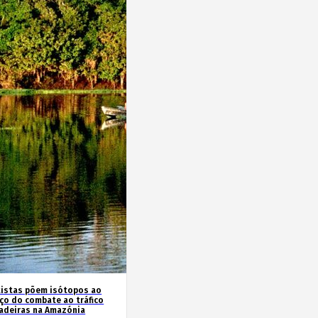
tistas põem isótopos ao
iço do combate ao tráfico
adeiras na Amazónia