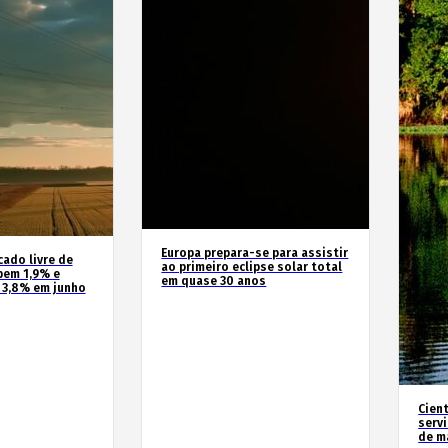
Europa prepara-se para assistir
cado livre de
ao primeiro eclipse solar total
bem 1,9% e
em quase 30 anos
 3,8% em junho
Cien
serv
de m