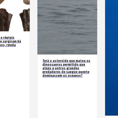
 e répteis
e surgiram há
os, revela
Terá o asteroide que matou os
dinossauros permitido que
atuns e outros grandes
predadores de sangue quente
dominassem os oceanos?