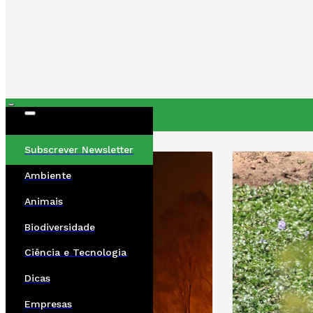
ÚLTIMAS
Subscrever Newsletter
Ambiente
Animais
Biodiversidade
Ciência e Tecnologia
Dicas
Empresas