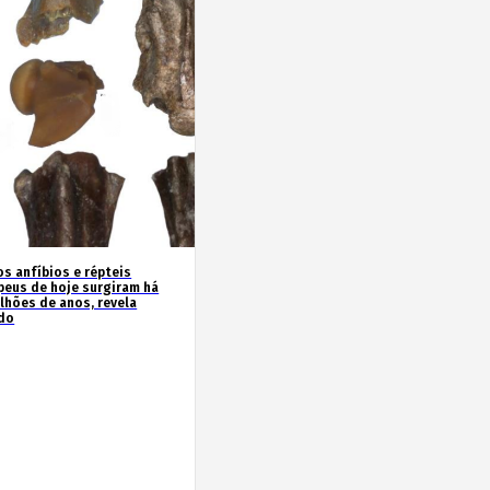
os anfíbios e répteis
peus de hoje surgiram há
ilhões de anos, revela
do