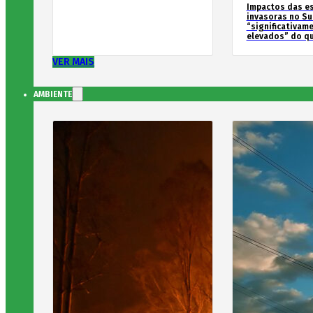
Impactos das e
invasoras no Su
“significativam
elevados” do qu
VER MAIS
AMBIENTE