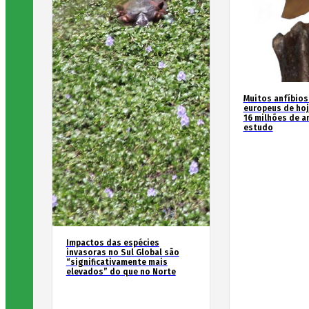
Muitos anfíbios
europeus de hoj
16 milhões de an
estudo
Impactos das espécies
invasoras no Sul Global são
“significativamente mais
elevados” do que no Norte