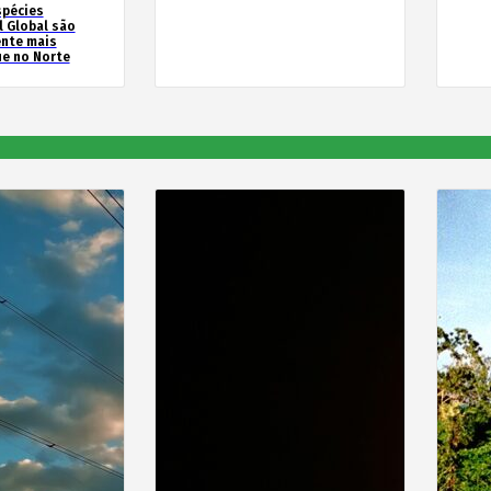
spécies
l Global são
ente mais
e no Norte