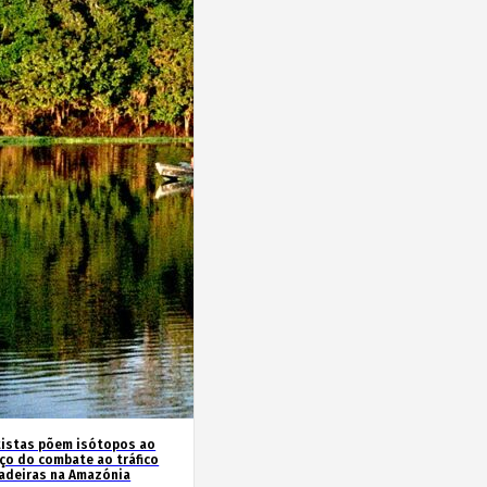
tistas põem isótopos ao
iço do combate ao tráfico
adeiras na Amazónia