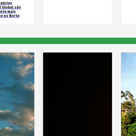
spécies
l Global são
ente mais
e no Norte