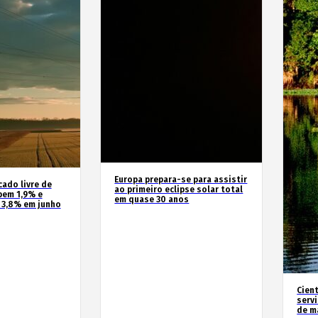
Europa prepara-se para assistir
cado livre de
ao primeiro eclipse solar total
bem 1,9% e
em quase 30 anos
 3,8% em junho
Cien
serv
de m