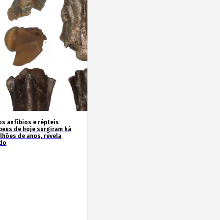
os anfíbios e répteis
peus de hoje surgiram há
ilhões de anos, revela
do