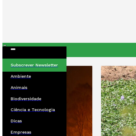
ÚLTIMAS
Subscrever Newsletter
Ambiente
Animais
Biodiversidade
Ciência e Tecnologia
Dicas
Empresas