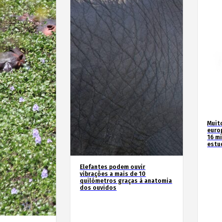
Muit
euro
16 m
estu
Elefantes podem ouvir
vibrações a mais de 10
quilómetros graças à anatomia
dos ouvidos