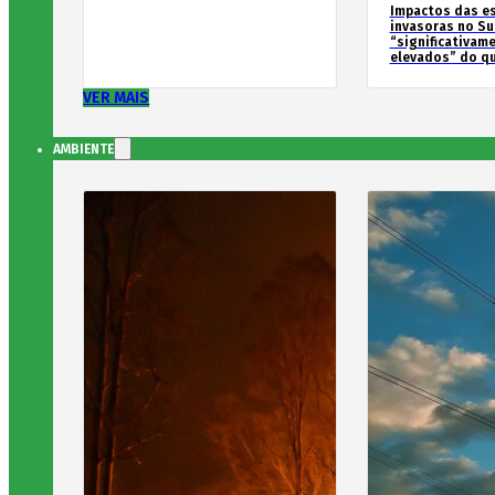
Impactos das e
invasoras no Su
“significativam
elevados” do qu
VER MAIS
AMBIENTE