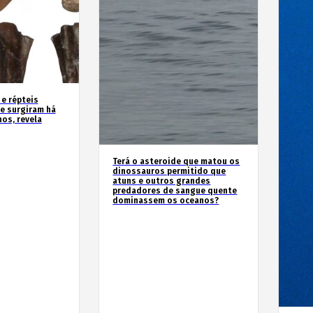
 e répteis
e surgiram há
os, revela
Terá o asteroide que matou os
dinossauros permitido que
atuns e outros grandes
predadores de sangue quente
dominassem os oceanos?