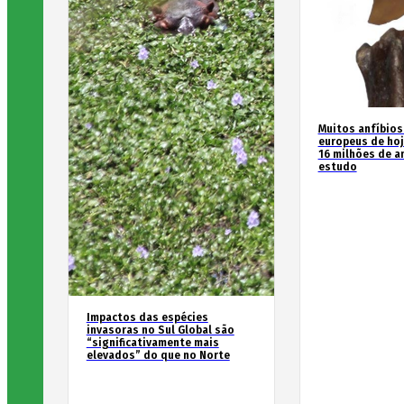
Muitos anfíbios
europeus de hoj
16 milhões de an
estudo
Impactos das espécies
invasoras no Sul Global são
“significativamente mais
elevados” do que no Norte