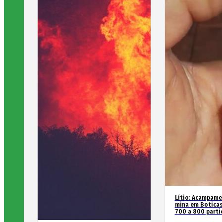
Lítio: Acampame
mina em Boticas
700 a 800 parti