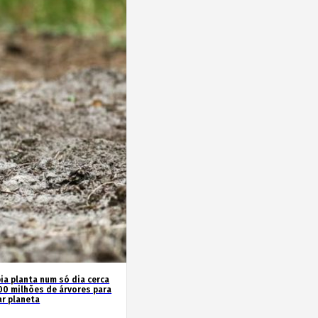
ia planta num só dia cerca
00 milhões de árvores para
ar planeta