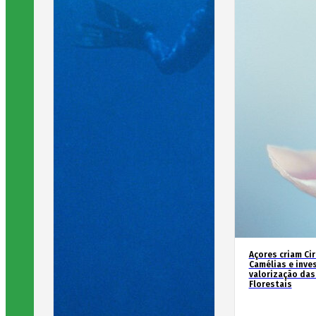
Açores criam Ci
Camélias e inve
valorização das
Florestais