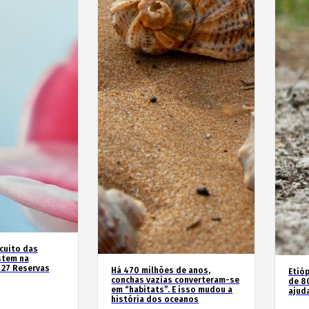
rcuito das
stem na
 27 Reservas
Há 470 milhões de anos,
Etióp
conchas vazias converteram-se
de 8
em “habitats”. E isso mudou a
ajud
história dos oceanos