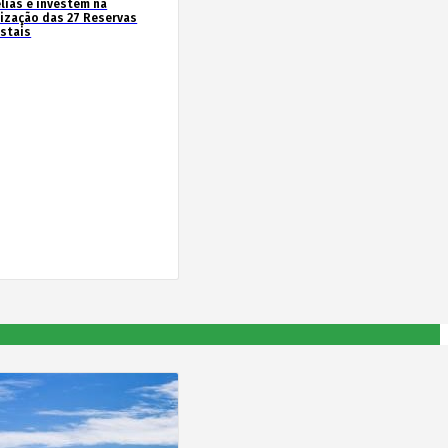
lias e investem na
rização das 27 Reservas
estais