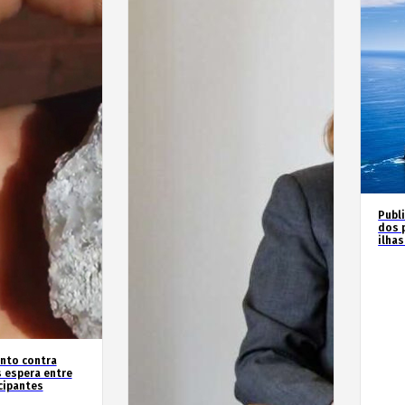
Publ
dos 
ilha
nto contra
 espera entre
cipantes