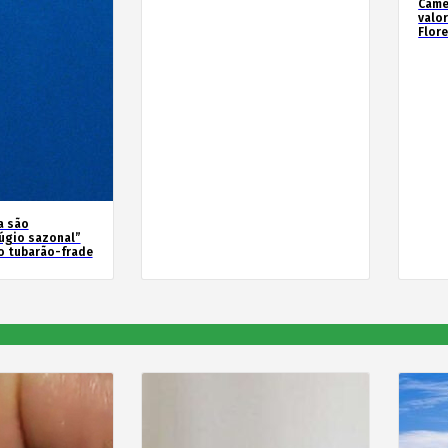
Camé
valo
Flor
a são
úgio sazonal”
o tubarão-frade