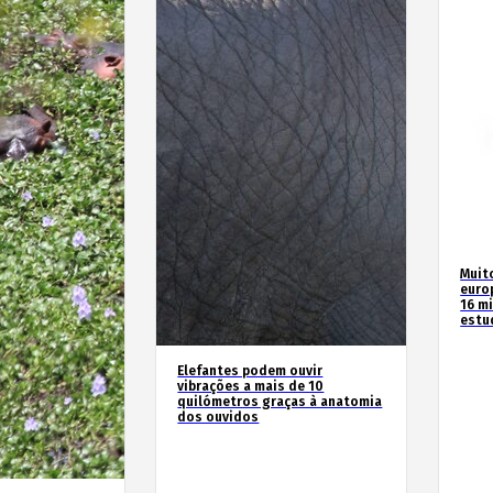
Muit
euro
16 m
estu
Elefantes podem ouvir
vibrações a mais de 10
quilómetros graças à anatomia
dos ouvidos