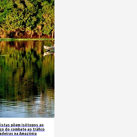
tistas põem isótopos ao
iço do combate ao tráfico
adeiras na Amazónia