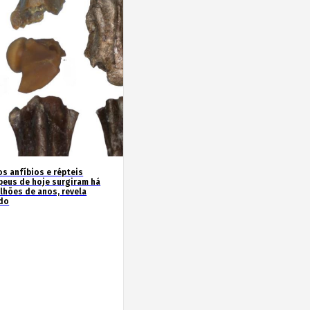
os anfíbios e répteis
peus de hoje surgiram há
ilhões de anos, revela
do