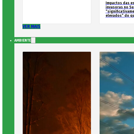
Impactos das e
invasoras no Su
“significativam
elevados” do qu
VER MAIS
AMBIENTE