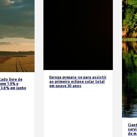
Europa prepara-se para assistir
cado livre de
ao primeiro eclipse solar total
bem 1,9% e
em quase 30 anos
 3,8% em junho
Cien
serv
de m