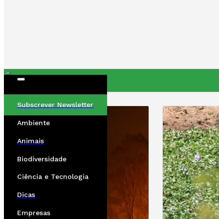
ÚLTIMAS
Subscrever Newsletter
Ambiente
Animais
Biodiversidade
Ciência e Tecnologia
Dicas
Empresas