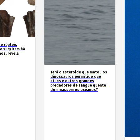
 e répteis
e surgiram há
os, revela
Terá o asteroide que matou os
dinossauros permitido que
atuns e outros grandes
predadores de sangue quente
dominassem os oceanos?