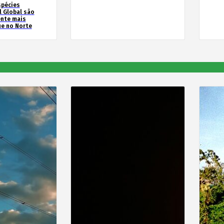
spécies
l Global são
ente mais
e no Norte