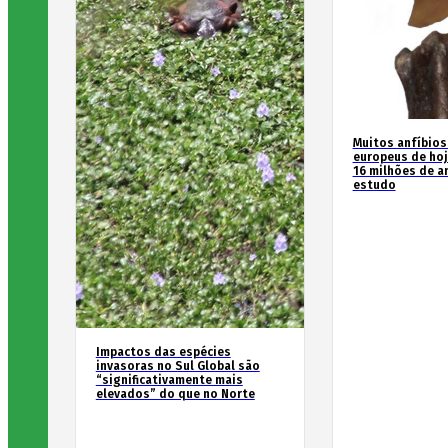
Muitos anfíbios
europeus de hoj
16 milhões de an
estudo
Impactos das espécies
invasoras no Sul Global são
“significativamente mais
elevados” do que no Norte