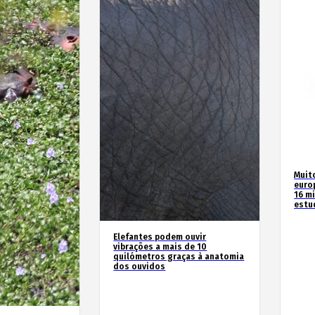
Muit
euro
16 m
estu
Elefantes podem ouvir
vibrações a mais de 10
quilómetros graças à anatomia
dos ouvidos