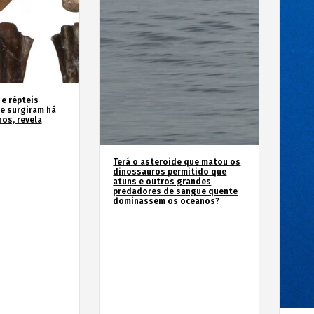
 e répteis
e surgiram há
os, revela
Terá o asteroide que matou os
dinossauros permitido que
atuns e outros grandes
predadores de sangue quente
dominassem os oceanos?