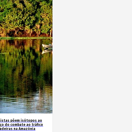
tistas põem isótopos ao
iço do combate ao tráfico
adeiras na Amazónia