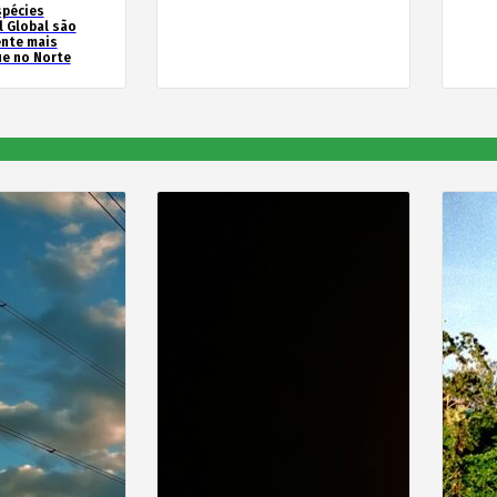
spécies
l Global são
ente mais
e no Norte