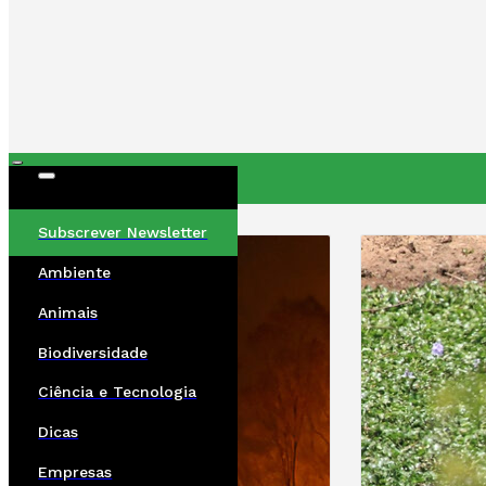
ÚLTIMAS
Subscrever Newsletter
Ambiente
Animais
Biodiversidade
Ciência e Tecnologia
Dicas
Empresas