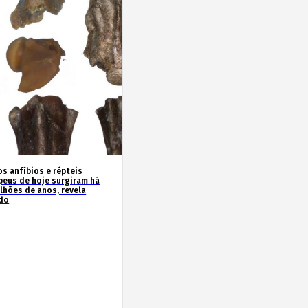
os anfíbios e répteis
peus de hoje surgiram há
ilhões de anos, revela
do