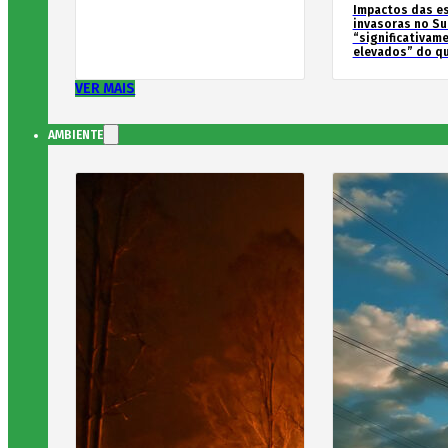
Impactos das e
invasoras no Su
“significativam
elevados” do qu
VER MAIS
AMBIENTE