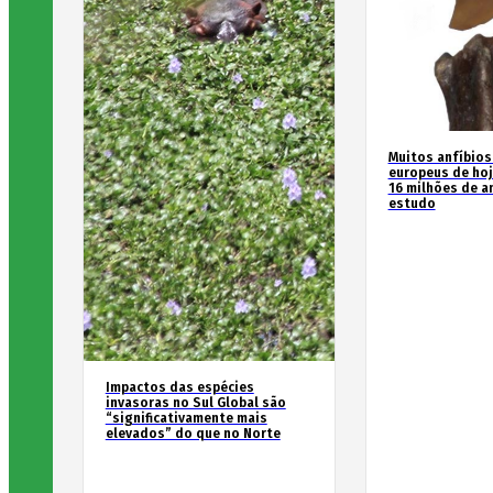
Muitos anfíbios
europeus de hoj
16 milhões de an
estudo
Impactos das espécies
invasoras no Sul Global são
“significativamente mais
elevados” do que no Norte