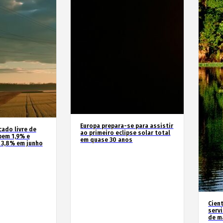
Europa prepara-se para assistir
cado livre de
ao primeiro eclipse solar total
bem 1,9% e
em quase 30 anos
 3,8% em junho
Cien
serv
de m