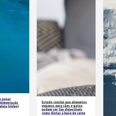
m novas
Estudo conclui que alimentos
alimentação
veganos para cães e gatos
leia (vídeo)
podem ser tão digestíveis
como dietas à base de carne