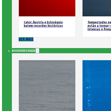
Calor: Áustria e Eslováquia
Tempestades na
batem recordes históricos
estão a tornar-
intensas e freq
VER MAIS
BIODIVERSIDADE