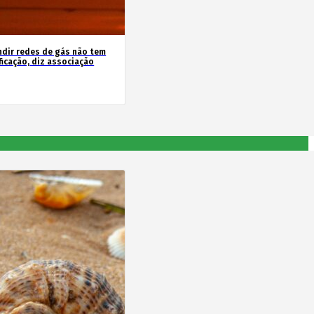
ndir redes de gás não tem
ficação, diz associação