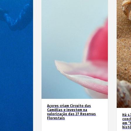
Açores criam Circuito das
Camélias e investem na
valorização das 27 Reservas
Há 4
Florestais
conc
em “
hist