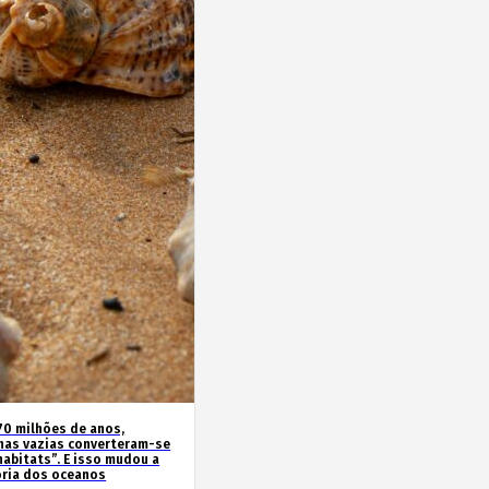
70 milhões de anos,
has vazias converteram-se
habitats”. E isso mudou a
ória dos oceanos