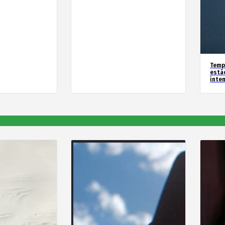
Temp
estã
inte