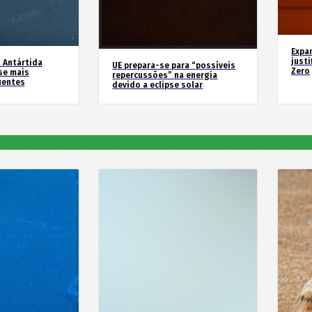
Expa
justi
 Antártida
UE prepara-se para “possíveis
Zero
se mais
repercussões” na energia
uentes
devido a eclipse solar