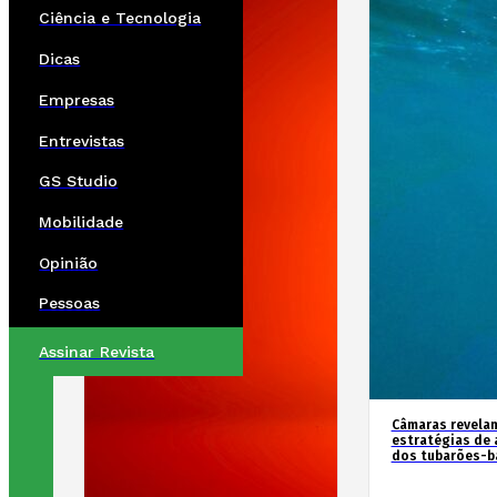
Ciência e Tecnologia
Dicas
Empresas
Entrevistas
GS Studio
Mobilidade
Opinião
Pessoas
Assinar Revista
Câmaras revela
estratégias de 
dos tubarões-ba