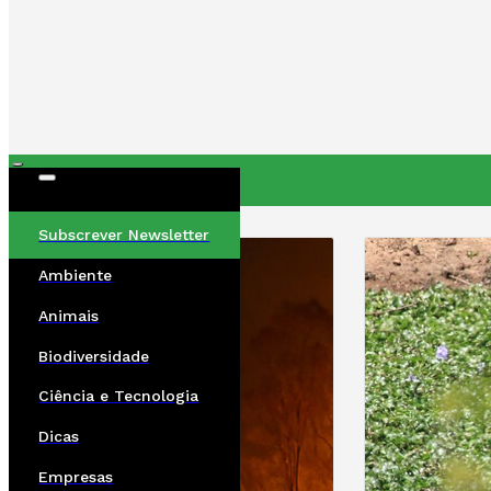
ÚLTIMAS
Subscrever Newsletter
Ambiente
Animais
Biodiversidade
Ciência e Tecnologia
Dicas
Empresas