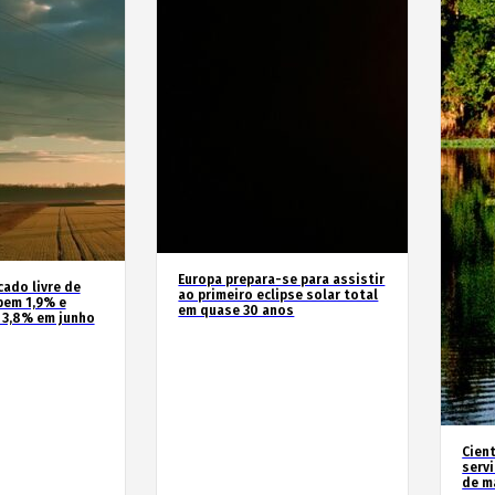
Europa prepara-se para assistir
cado livre de
ao primeiro eclipse solar total
bem 1,9% e
em quase 30 anos
 3,8% em junho
Cien
serv
de m