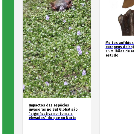
Muitos anfíbios
europeus de hoj
16 milhões de an
estudo
Impactos das espécies
invasoras no Sul Global são
“significativamente mais
elevados” do que no Norte