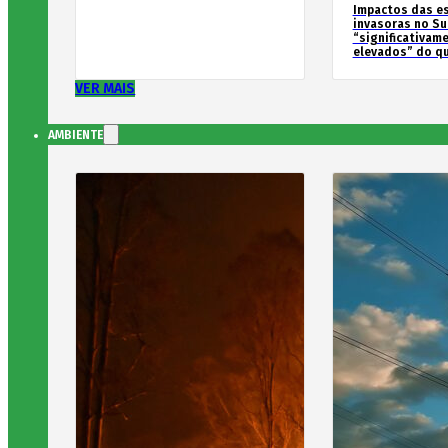
Impactos das e
invasoras no Su
“significativam
elevados” do qu
VER MAIS
AMBIENTE