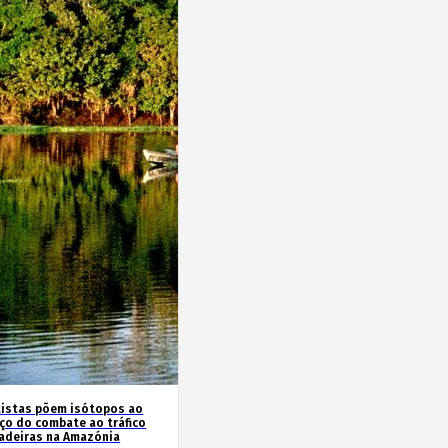
tistas põem isótopos ao
iço do combate ao tráfico
adeiras na Amazónia