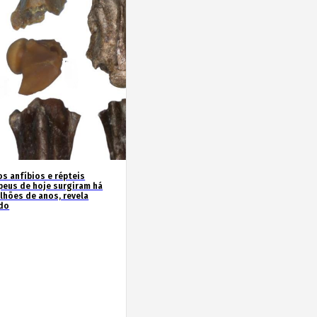
os anfíbios e répteis
peus de hoje surgiram há
ilhões de anos, revela
do