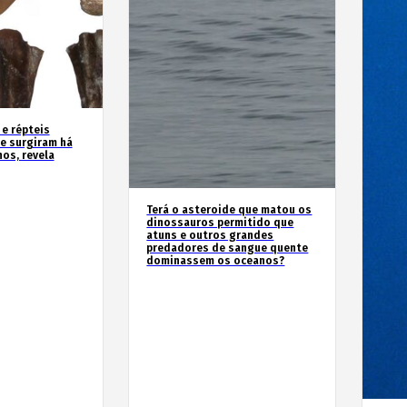
 e répteis
e surgiram há
os, revela
Terá o asteroide que matou os
dinossauros permitido que
atuns e outros grandes
predadores de sangue quente
dominassem os oceanos?