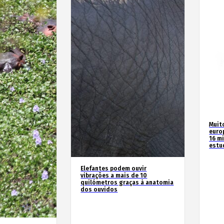
Muit
euro
16 m
estu
Elefantes podem ouvir
vibrações a mais de 10
quilómetros graças à anatomia
dos ouvidos