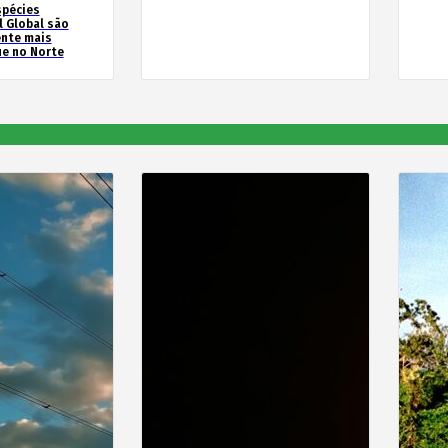
spécies
l Global são
ente mais
e no Norte