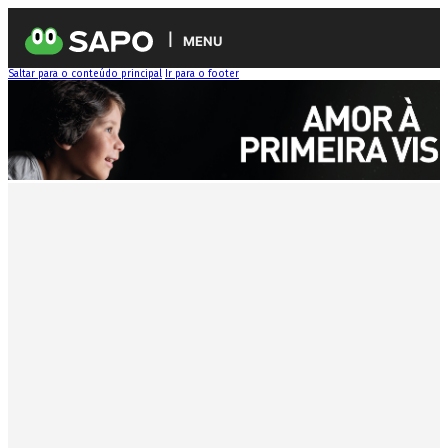
MENU
Saltar para o conteúdo principal
Ir para o footer