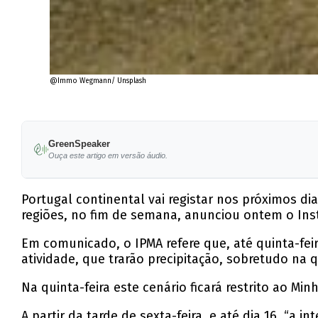
@Immo Wegmann/ Unsplash
GreenSpeaker
Ouça este artigo em versão áudio.
Portugal continental vai registar nos próximos d
regiões, no fim de semana, anunciou ontem o Inst
Em comunicado, o IPMA refere que, até quinta-fei
atividade, que trarão precipitação, sobretudo na q
Na quinta-feira este cenário ficará restrito ao Min
A partir da tarde de sexta-feira, e até dia 16, “a