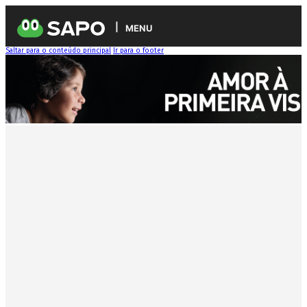
MENU
Saltar para o conteúdo principal
Ir para o footer