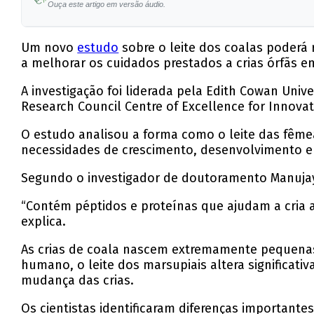
Ouça este artigo em versão áudio.
Diferenças significativas foram identificadas e
Um novo
estudo
sobre o leite dos coalas poderá 
O objetivo é desenvolver fórmulas de substitui
a melhorar os cuidados prestados a crias órfãs em
O estudo foi publicado na revista Internation
A investigação foi liderada pela
Edith Cowan Unive
leite.
Research Council Centre of Excellence for Innovat
O estudo analisou a forma como o leite das fême
necessidades de crescimento, desenvolvimento e 
Segundo o investigador de doutoramento
Manuja
“Contém péptidos e proteínas que ajudam a cria a 
explica.
As crias de cоala nascem extremamente pequenas 
humano, o leite dos marsupiais altera significa
mudança das crias.
Os cientistas identificaram diferenças importantes 