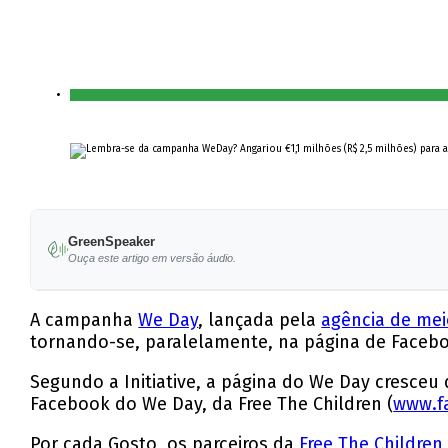
GreenSpeaker
Ouça este artigo em versão áudio.
A campanha
We Day
, lançada pela
agência de meio
tornando-se, paralelamente, na página de Faceb
Segundo a Initiative, a página do We Day cresceu 
Facebook do We Day, da Free The Children (
www.f
Por cada Gosto, os parceiros da
Free The Children