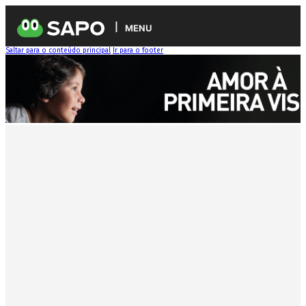
MENU
Saltar para o conteúdo principal
Ir para o footer