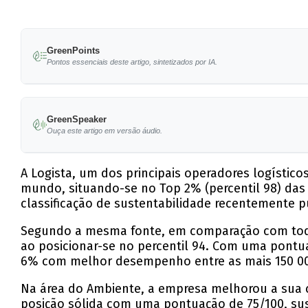
GreenPoints
Pontos essenciais deste artigo, sintetizados por IA.
Logista é classificada no percentil 98 em sus
GreenSpeaker
A empresa melhorou a sua classificação ambie
Ouça este artigo em versão áudio.
Logista obteve uma classificação de 85/100 em
A Logista, um dos principais operadores logísti
Recebeu reconhecimento contínuo em várias ava
mundo, situando-se no Top 2% (percentil 98) das
classificação de sustentabilidade recentemente p
Aumentou a contratação de pessoas com incapa
Segundo a mesma fonte, em comparação com todas
ao posicionar-se no percentil 94. Com uma pontua
6% com melhor desempenho entre as mais 150 0
Na área do Ambiente, a empresa melhorou a sua c
posição sólida com uma pontuação de 75/100, sust