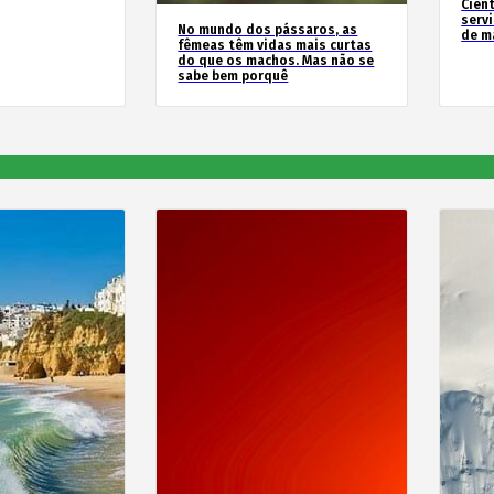
Cien
serv
No mundo dos pássaros, as
de m
fêmeas têm vidas mais curtas
do que os machos. Mas não se
sabe bem porquê