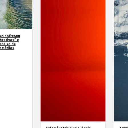
as sofreram
icativos” e
abaixo da
e médios