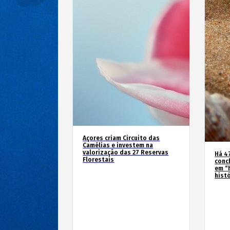
Açores criam Circuito das
Camélias e investem na
valorização das 27 Reservas
Há 4
Florestais
conc
em “
hist