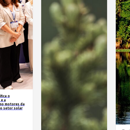
fica o
e a
omo motores da
o setor solar