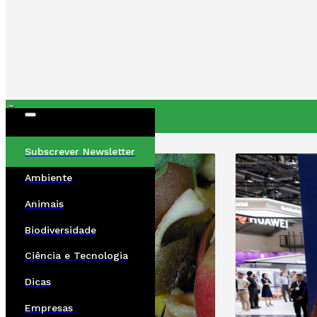
ÚLTIMAS
Subscrever Newsletter
Ambiente
Animais
Biodiversidade
Ciência e Tecnologia
Dicas
Empresas