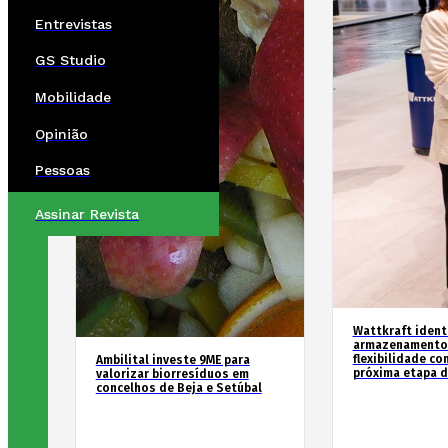
Entrevistas
GS Studio
Mobilidade
Opinião
Pessoas
Assinar Revista
Wattkraft identi
armazenamento 
flexibilidade c
Ambilital investe 9ME para
próxima etapa d
valorizar biorresíduos em
concelhos de Beja e Setúbal