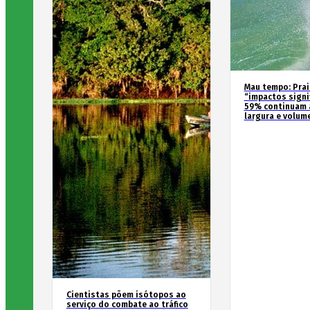
Mau tempo: Prai
“impactos signif
59% continuam 
largura e volum
Cientistas põem isótopos ao
serviço do combate ao tráfico