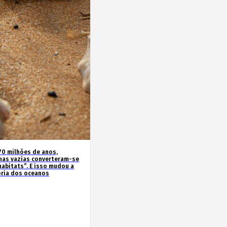
70 milhões de anos,
has vazias converteram-se
habitats”. E isso mudou a
ória dos oceanos