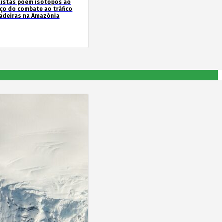
tistas põem isótopos ao
iço do combate ao tráfico
adeiras na Amazónia