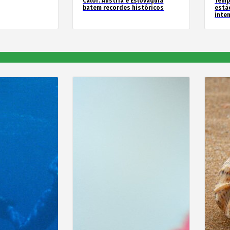
Calor: Áustria e Eslováquia
Temp
batem recordes históricos
estã
inte