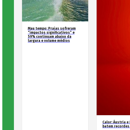
Mau tempo: Praias sofreram
“impactos significativos” e
59% continuam abaixo da
largura e volume médios
Calor: Áustria e
batem recordes 