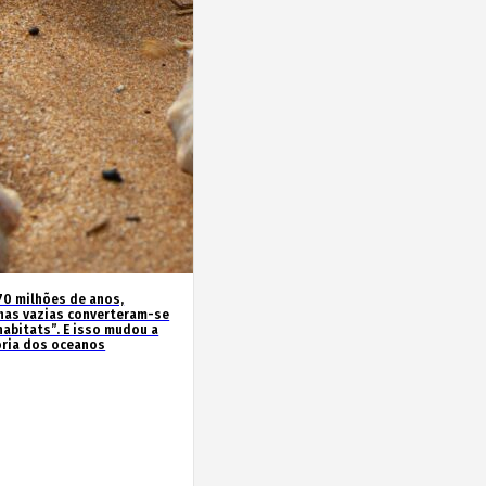
70 milhões de anos,
has vazias converteram-se
habitats”. E isso mudou a
ória dos oceanos