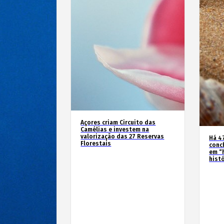
Açores criam Circuito das
Camélias e investem na
valorização das 27 Reservas
Há 4
Florestais
conc
em “
hist