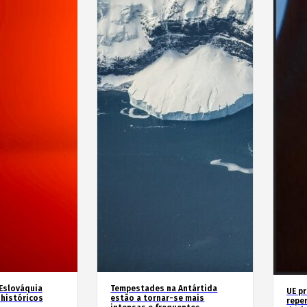
 Eslováquia
Tempestades na Antártida
UE p
históricos
estão a tornar-se mais
repe