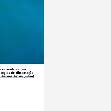
ras revelam novas
atégias de alimentação
tubarões-baleia (vídeo)