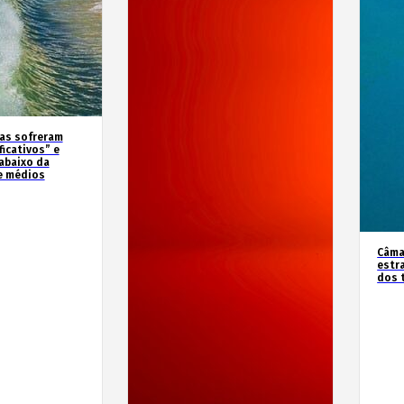
as sofreram
icativos” e
abaixo da
e médios
Câma
estr
dos 