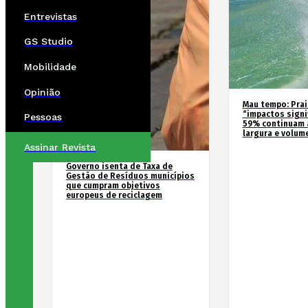
Entrevistas
GS Studio
Mobilidade
Opinião
Mau tempo: Prai
“impactos signif
Pessoas
59% continuam 
largura e volum
Assinar Revista
Governo isenta de Taxa de
Gestão de Resíduos municípios
que cumpram objetivos
europeus de reciclagem