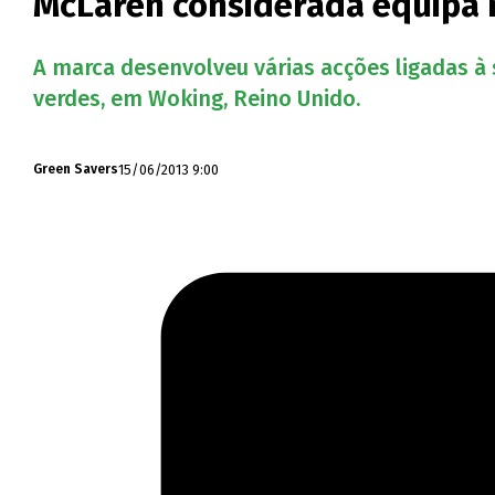
McLaren considerada equipa 
A marca desenvolveu várias acções ligadas à
verdes, em Woking, Reino Unido.
15/06/2013 9:00
Green Savers