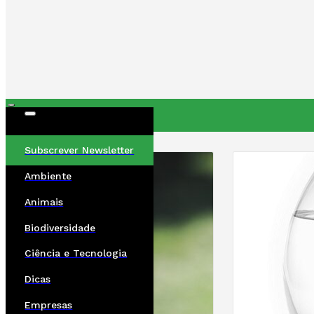
ÚLTIMAS
Subscrever Newsletter
Ambiente
Animais
Biodiversidade
Ciência e Tecnologia
Dicas
Empresas