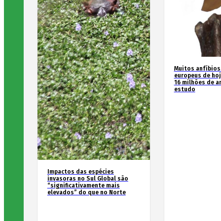
Muitos anfíbios
europeus de hoj
16 milhões de an
estudo
Impactos das espécies
invasoras no Sul Global são
“significativamente mais
elevados” do que no Norte