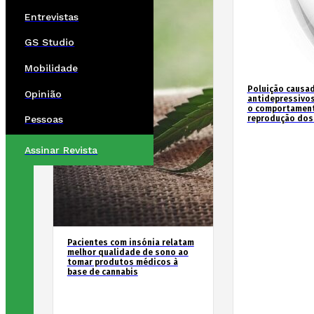
Entrevistas
GS Studio
Mobilidade
Poluição causad
Opinião
antidepressivos
o comportament
reprodução dos
Pessoas
Assinar Revista
Pacientes com insónia relatam
melhor qualidade de sono ao
tomar produtos médicos à
base de cannabis