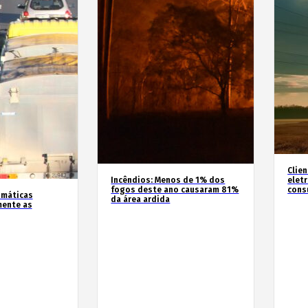
Clie
Incêndios: Menos de 1% dos
elet
fogos deste ano causaram 81%
cons
imáticas
da área ardida
mente as