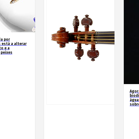
a por
 está a alterar
o e a
 peixes
Agor
biod
água
sobr