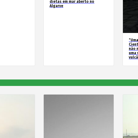
dietas em mar aberto no
Algarve
“Uma
Cien
não 
uma 
vulc