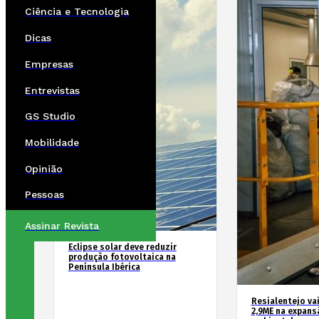
Ciência e Tecnologia
Dicas
Empresas
Entrevistas
GS Studio
Mobilidade
Opinião
Pessoas
Assinar Revista
Eclipse solar deve reduzir
produção fotovoltaica na
Península Ibérica
Resialentejo vai
2,9ME na expans