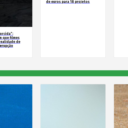
de euros para 18 projetos
orcida”:
m que filmes
realidade de
 erupção