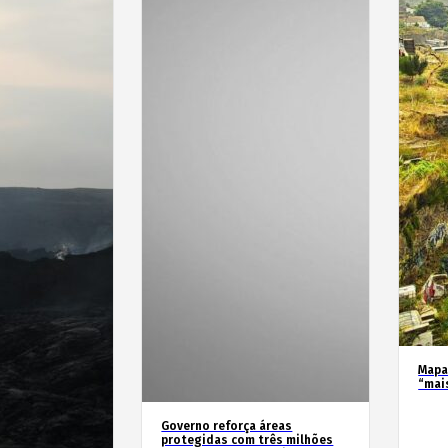
Mapa
“mai
Governo reforça áreas
protegidas com três milhões