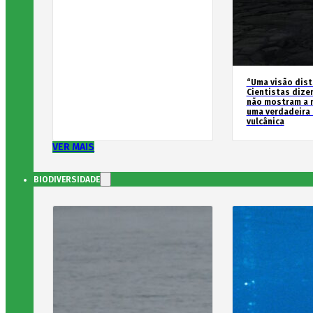
“Uma visão dist
Cientistas dize
não mostram a 
uma verdadeira
vulcânica
VER MAIS
BIODIVERSIDADE