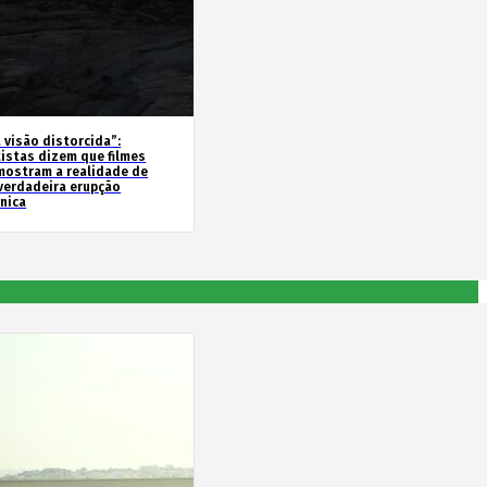
 visão distorcida”:
tistas dizem que filmes
mostram a realidade de
verdadeira erupção
ânica