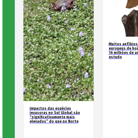
Muitos anfíbios
europeus de hoj
16 milhões de an
estudo
Impactos das espécies
invasoras no Sul Global são
“significativamente mais
elevados” do que no Norte