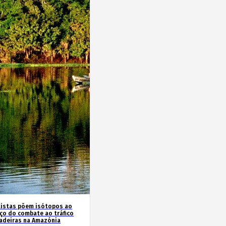
tistas põem isótopos ao
iço do combate ao tráfico
adeiras na Amazónia