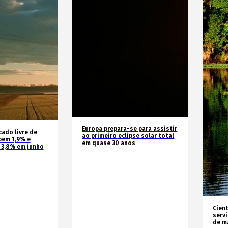
Europa prepara-se para assistir
cado livre de
ao primeiro eclipse solar total
bem 1,9% e
em quase 30 anos
 3,8% em junho
Cien
serv
de m