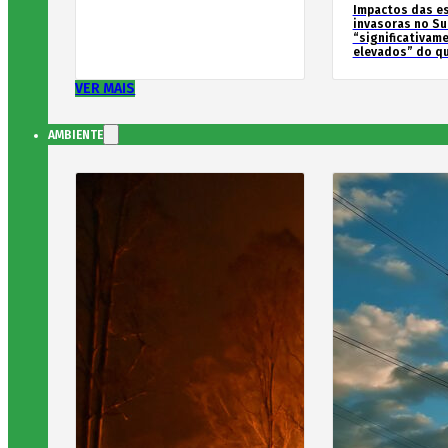
Impactos das e
invasoras no Su
“significativam
elevados” do qu
VER MAIS
AMBIENTE