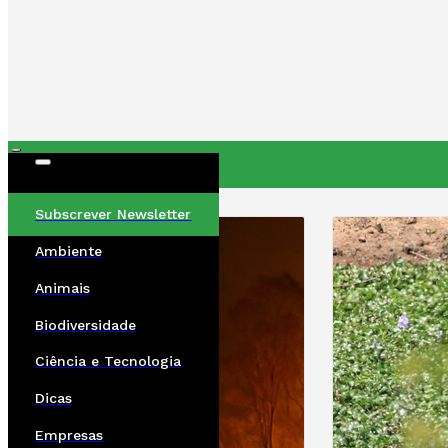
ÚLTIMAS
Subscrever Newsletter
Ambiente
Animais
Biodiversidade
Ciência e Tecnologia
Dicas
Empresas