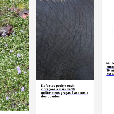
Muit
euro
16 m
estu
Elefantes podem ouvir
vibrações a mais de 10
quilómetros graças à anatomia
dos ouvidos