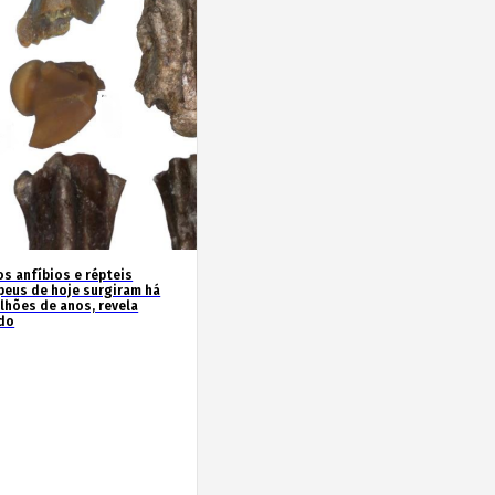
os anfíbios e répteis
peus de hoje surgiram há
ilhões de anos, revela
do