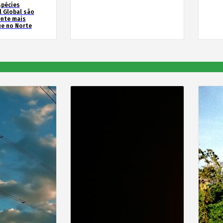
spécies
l Global são
ente mais
e no Norte