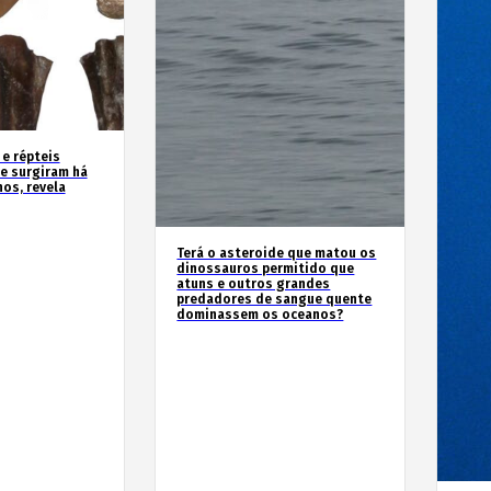
 e répteis
e surgiram há
os, revela
Terá o asteroide que matou os
dinossauros permitido que
atuns e outros grandes
predadores de sangue quente
dominassem os oceanos?