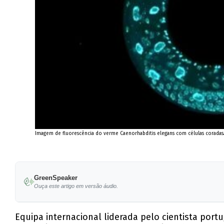
Imagem de fluorescência do verme Caenorhabditis elegans com células coradas
GreenSpeaker
Ouça este artigo em versão áudio.
Equipa internacional liderada pelo cientista port