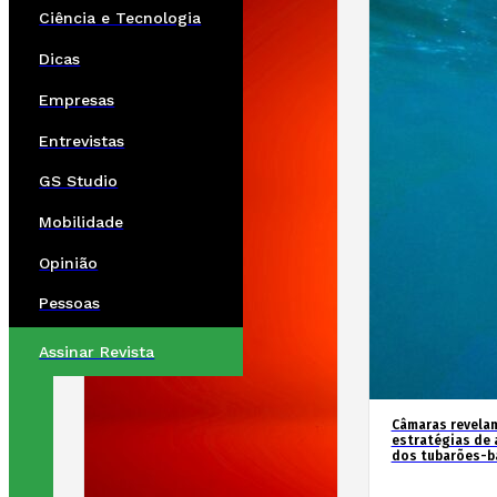
Ciência e Tecnologia
Dicas
Empresas
Entrevistas
GS Studio
Mobilidade
Opinião
Pessoas
Assinar Revista
Câmaras revela
estratégias de 
dos tubarões-ba