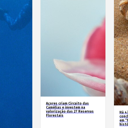
Açores criam Circuito das
Camélias e investem na
valorização das 27 Reservas
Há 4
Florestais
conc
em “
hist