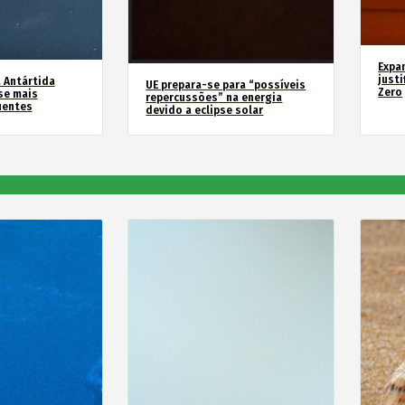
Expa
justi
 Antártida
UE prepara-se para “possíveis
Zero
se mais
repercussões” na energia
uentes
devido a eclipse solar