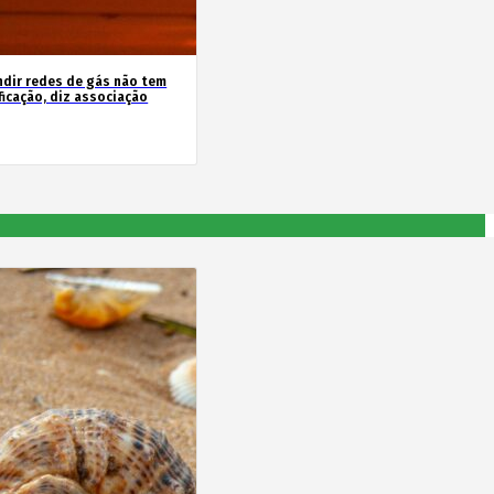
ndir redes de gás não tem
ficação, diz associação