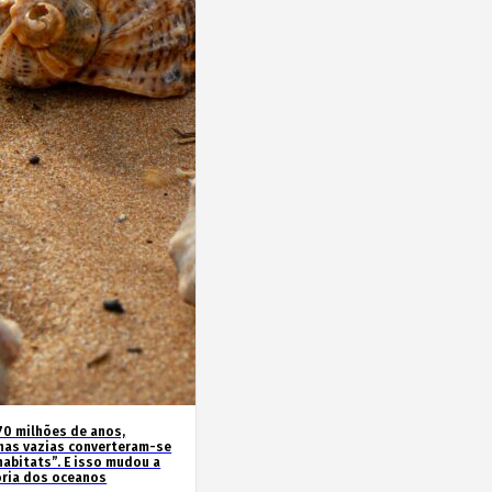
70 milhões de anos,
has vazias converteram-se
habitats”. E isso mudou a
ória dos oceanos