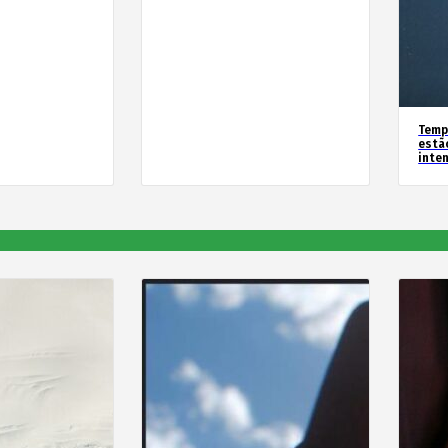
Temp
estã
inte