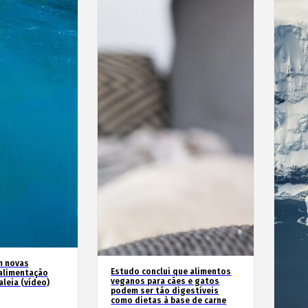
m novas
Estudo conclui que alimentos
alimentação
veganos para cães e gatos
leia (vídeo)
podem ser tão digestíveis
como dietas à base de carne