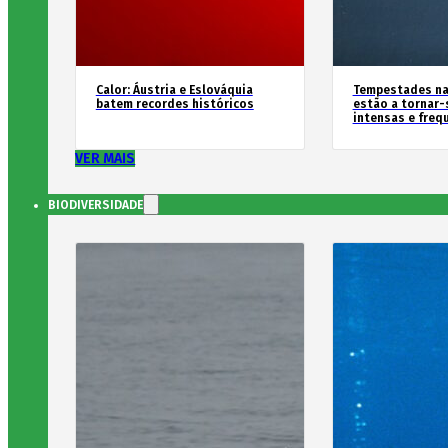
Calor: Áustria e Eslováquia
Tempestades na
batem recordes históricos
estão a tornar-
intensas e freq
VER MAIS
BIODIVERSIDADE