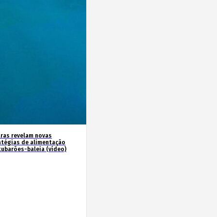
ras revelam novas
atégias de alimentação
tubarões-baleia (vídeo)