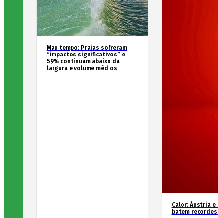
Mau tempo: Praias sofreram
“impactos significativos” e
59% continuam abaixo da
largura e volume médios
Calor: Áustria e
batem recordes 