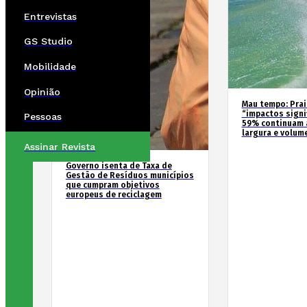
Entrevistas
GS Studio
Mobilidade
Opinião
Mau tempo: Prai
“impactos signif
Pessoas
59% continuam 
largura e volum
Assinar Revista
Governo isenta de Taxa de
Gestão de Resíduos municípios
que cumpram objetivos
europeus de reciclagem