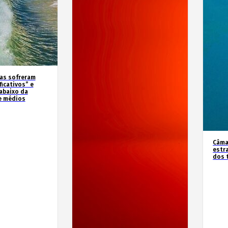
as sofreram
icativos” e
abaixo da
e médios
Câma
estr
dos 