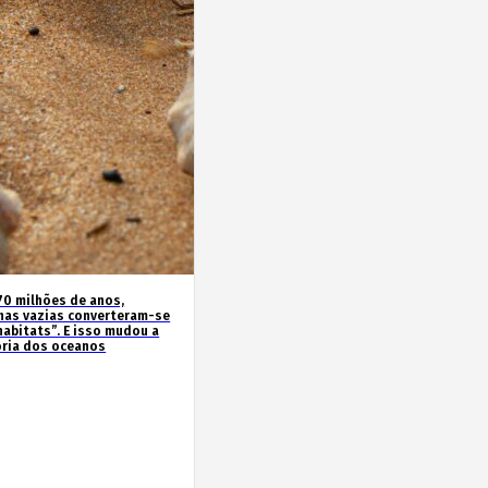
70 milhões de anos,
has vazias converteram-se
habitats”. E isso mudou a
ória dos oceanos