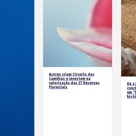
Açores criam Circuito das
Camélias e investem na
valorização das 27 Reservas
Há 4
Florestais
conc
em “
hist