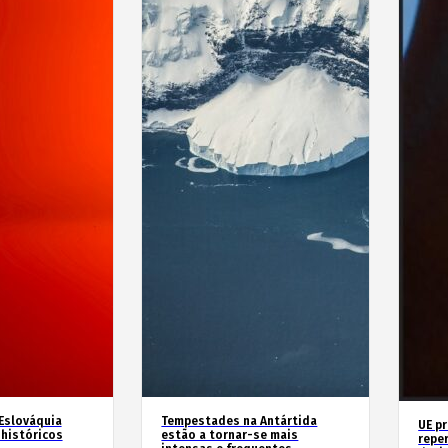
 Eslováquia
Tempestades na Antártida
UE p
históricos
estão a tornar-se mais
repe