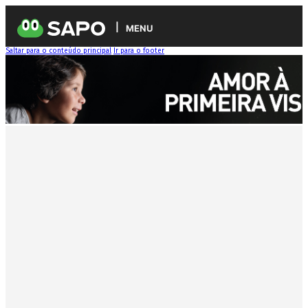
MENU
Saltar para o conteúdo principal
Ir para o footer