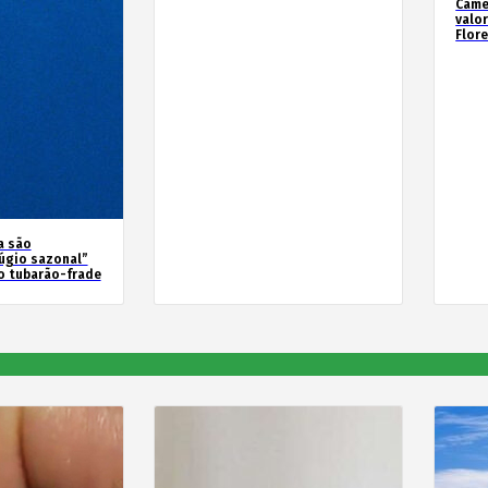
Camé
valo
Flor
a são
úgio sazonal”
o tubarão-frade