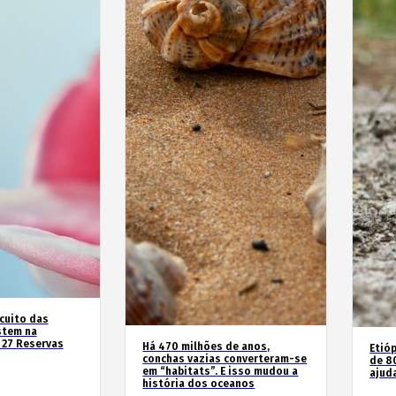
rcuito das
stem na
 27 Reservas
Há 470 milhões de anos,
Etióp
conchas vazias converteram-se
de 8
em “habitats”. E isso mudou a
ajud
história dos oceanos