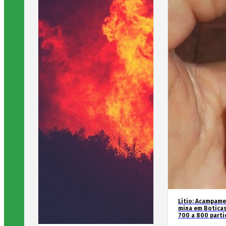
Lítio: Acampame
mina em Boticas
700 a 800 parti