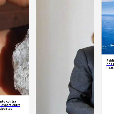
Publ
dos 
ilha
nto contra
 espera entre
cipantes