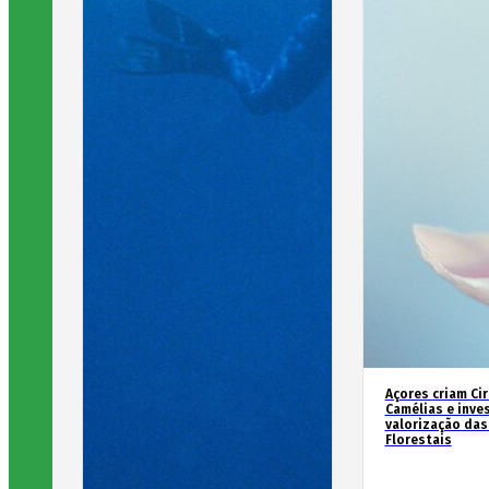
Açores criam Ci
Camélias e inve
valorização das
Florestais