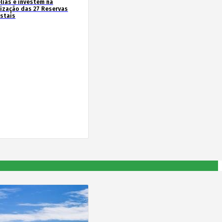
lias e investem na
rização das 27 Reservas
estais