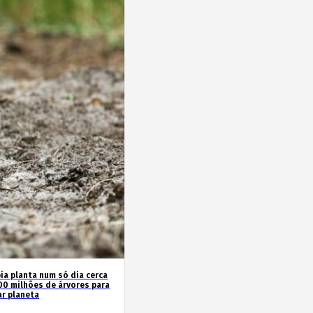
ia planta num só dia cerca
00 milhões de árvores para
ar planeta