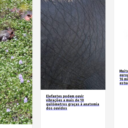
Muit
euro
16 m
estu
Elefantes podem ouvir
vibrações a mais de 10
quilómetros graças à anatomia
dos ouvidos