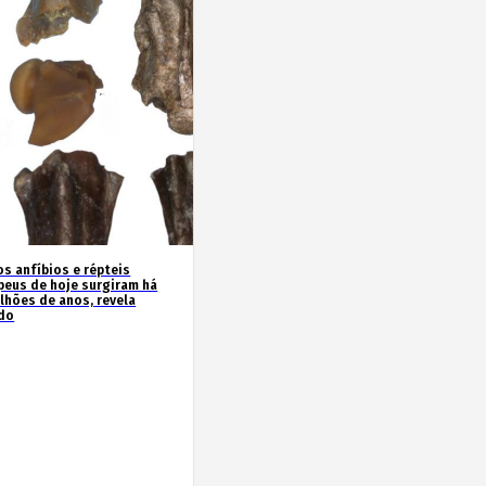
os anfíbios e répteis
peus de hoje surgiram há
ilhões de anos, revela
do