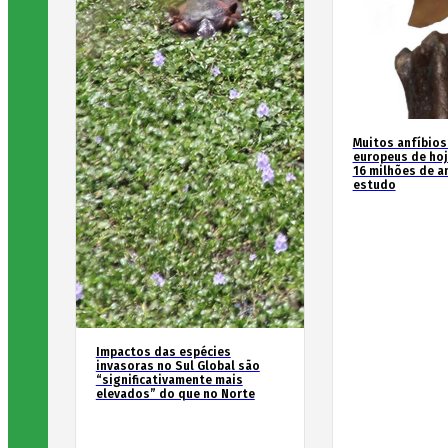
Muitos anfíbios
europeus de hoj
16 milhões de an
estudo
Impactos das espécies
invasoras no Sul Global são
“significativamente mais
elevados” do que no Norte