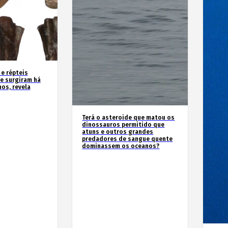
 e répteis
e surgiram há
os, revela
Terá o asteroide que matou os
dinossauros permitido que
atuns e outros grandes
predadores de sangue quente
dominassem os oceanos?