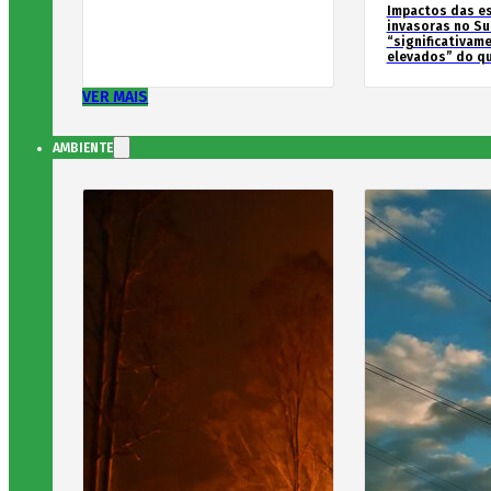
Impactos das e
invasoras no Su
“significativam
elevados” do qu
VER MAIS
AMBIENTE