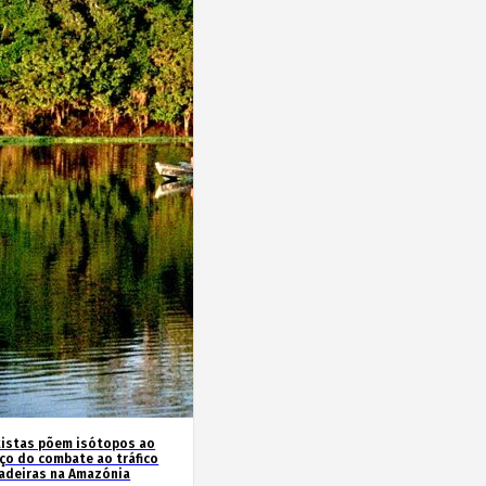
tistas põem isótopos ao
iço do combate ao tráfico
adeiras na Amazónia