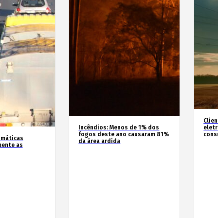
Clie
Incêndios: Menos de 1% dos
elet
fogos deste ano causaram 81%
cons
imáticas
da área ardida
mente as