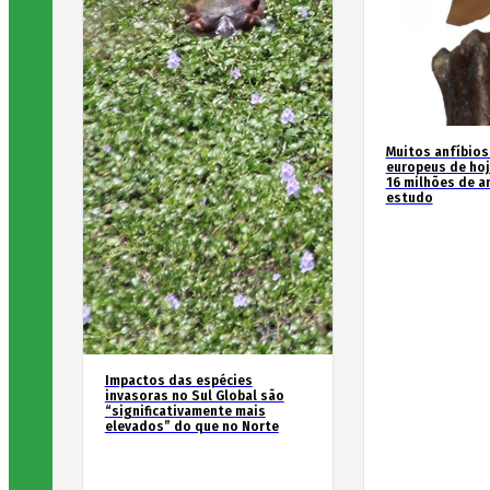
Muitos anfíbios
europeus de hoj
16 milhões de an
estudo
Impactos das espécies
invasoras no Sul Global são
“significativamente mais
elevados” do que no Norte