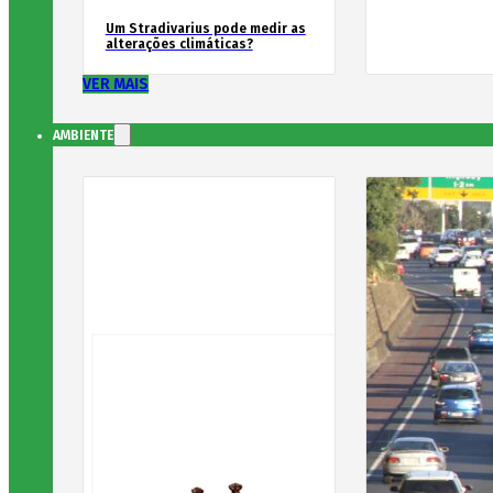
Um Stradivarius pode medir as
alterações climáticas?
VER MAIS
AMBIENTE