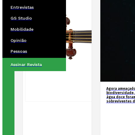
Entrevistas
GS Studio
Mobilidade
Opinião
Pessoas
Assinar Revista
Agora ameaçados
biodiversidade,
água doce fora
sobreviventes d