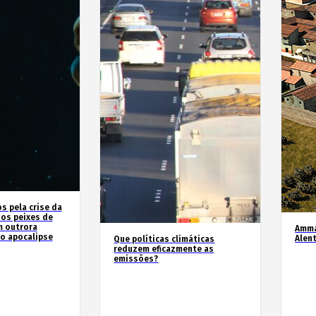
 pela crise da
 os peixes de
m outrora
Amma
o apocalipse
Alen
Que políticas climáticas
reduzem eficazmente as
emissões?