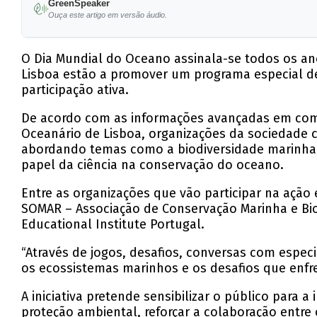
GreenSpeaker
As atividades incluem jogos, conversas com es
Ouça este artigo em versão áudio.
Várias organizações, como a WWF e a AIMM, par
O Dia Mundial do Oceano assinala-se todos os an
A iniciativa visa aumentar a colaboração entr
Lisboa estão a promover um programa especial de 
participação ativa.
O Dia Mundial do Oceano, celebrado a 8 de jun
De acordo com as informações avançadas em comuni
Oceanário de Lisboa, organizações da sociedade ci
abordando temas como a biodiversidade marinha, 
papel da ciência na conservação do oceano.
Entre as organizações que vão participar na ação
SOMAR – Associação de Conservação Marinha e Bio
Educational Institute Portugal.
“Através de jogos, desafios, conversas com espec
os ecossistemas marinhos e os desafios que enfr
A iniciativa pretende sensibilizar o público para 
proteção ambiental, reforçar a colaboração entre