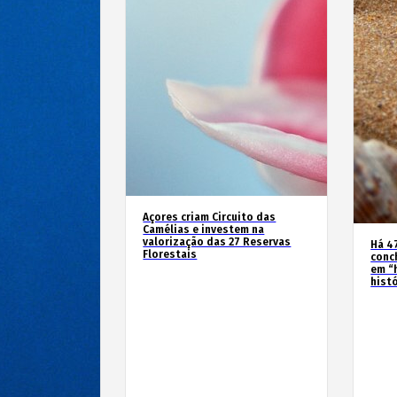
Açores criam Circuito das
Camélias e investem na
valorização das 27 Reservas
Há 4
Florestais
conc
em “
hist