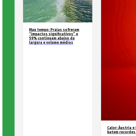
Mau tempo: Praias sofreram
“impactos significativos” e
59% continuam abaixo da
largura e volume médios
Calor: Áustria e
batem recordes 