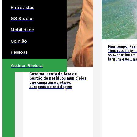
Entrevistas
GS Studio
Mobilidade
Opinião
Mau tempo: Prai
“impactos signif
Pessoas
59% continuam 
largura e volum
Assinar Revista
Governo isenta de Taxa de
Gestão de Resíduos municípios
que cumpram objetivos
europeus de reciclagem