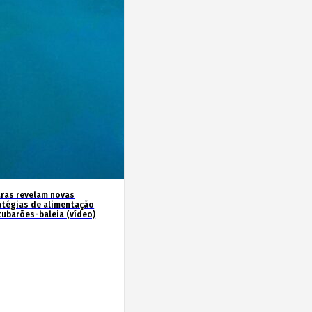
ras revelam novas
atégias de alimentação
tubarões-baleia (vídeo)