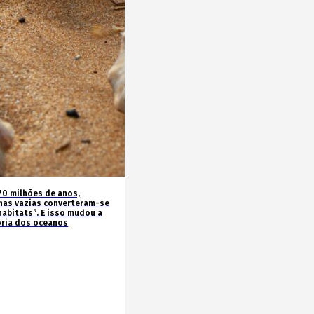
70 milhões de anos,
has vazias converteram-se
habitats”. E isso mudou a
ória dos oceanos