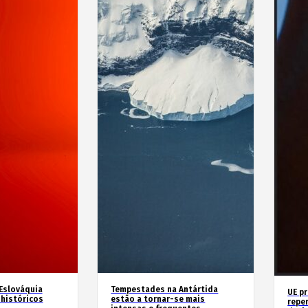
 Eslováquia
Tempestades na Antártida
UE p
históricos
estão a tornar-se mais
repe