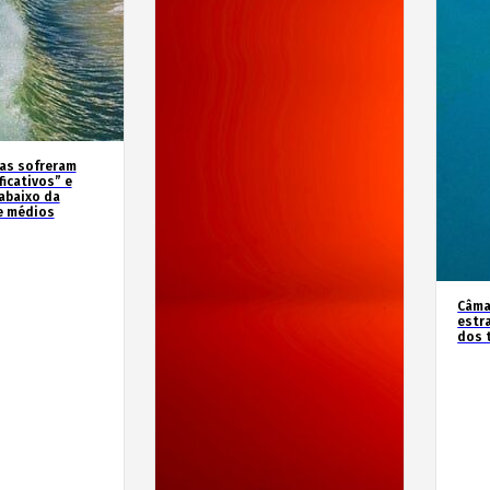
as sofreram
icativos” e
abaixo da
e médios
Câma
estr
dos 