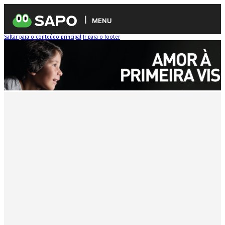
MENU
Saltar para o conteúdo principal
Ir para o footer