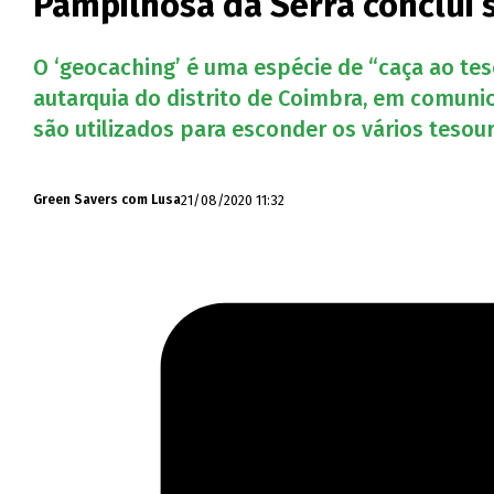
Pampilhosa da Serra conclui
O ‘geocaching’ é uma espécie de “caça ao te
autarquia do distrito de Coimbra, em comunic
são utilizados para esconder os vários tesour
21/08/2020 11:32
Green Savers com Lusa