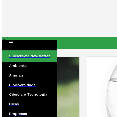
ÚLTIMAS
Subscrever Newsletter
Ambiente
Animais
Biodiversidade
Ciência e Tecnologia
Dicas
Empresas