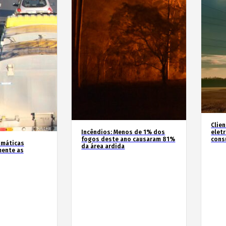
Clie
Incêndios: Menos de 1% dos
elet
fogos deste ano causaram 81%
cons
imáticas
da área ardida
mente as