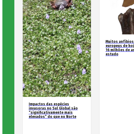
Muitos anfíbios
europeus de hoj
16 milhões de an
estudo
Impactos das espécies
invasoras no Sul Global são
“significativamente mais
elevados” do que no Norte