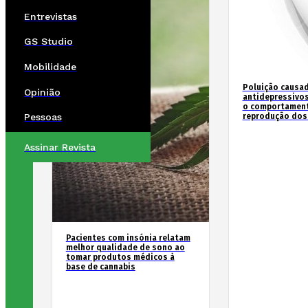
Entrevistas
GS Studio
Mobilidade
Poluição causad
Opinião
antidepressivos
o comportament
reprodução dos
Pessoas
Assinar Revista
Pacientes com insónia relatam
melhor qualidade de sono ao
tomar produtos médicos à
base de cannabis