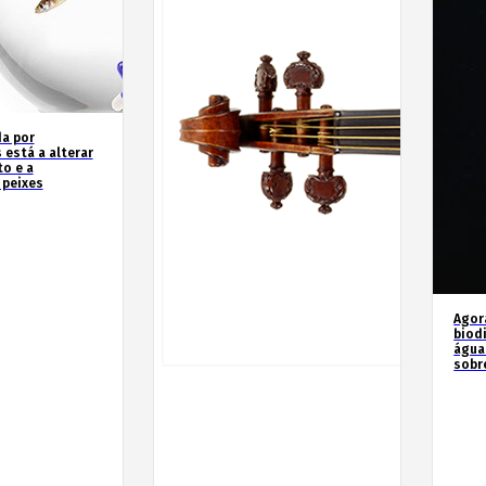
a por
 está a alterar
o e a
 peixes
Agor
biod
água
sobr