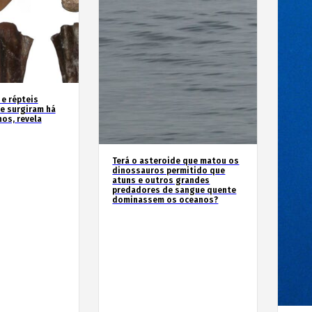
 e répteis
e surgiram há
os, revela
Terá o asteroide que matou os
dinossauros permitido que
atuns e outros grandes
predadores de sangue quente
dominassem os oceanos?