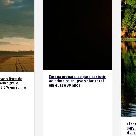
Europa prepara-se para assistir
cado livre de
ao primeiro eclipse solar total
bem 1,9% e
em quase 30 anos
 3,8% em junho
Cien
serv
de m