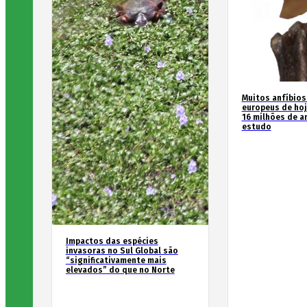
Muitos anfíbios
europeus de hoj
16 milhões de an
estudo
Impactos das espécies
invasoras no Sul Global são
“significativamente mais
elevados” do que no Norte