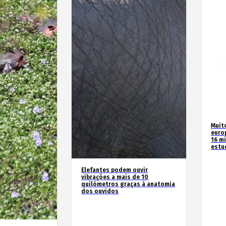
Muit
euro
16 m
estu
Elefantes podem ouvir
vibrações a mais de 10
quilómetros graças à anatomia
dos ouvidos