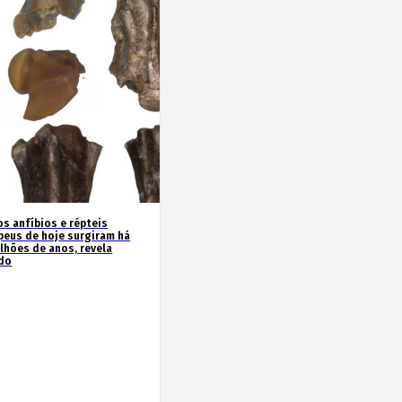
os anfíbios e répteis
peus de hoje surgiram há
ilhões de anos, revela
do