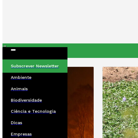
ÚLTIMAS
Subscrever Newsletter
Ambiente
Animais
Biodiversidade
Ciência e Tecnologia
Dicas
Empresas