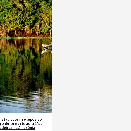
tistas põem isótopos ao
iço do combate ao tráfico
adeiras na Amazónia