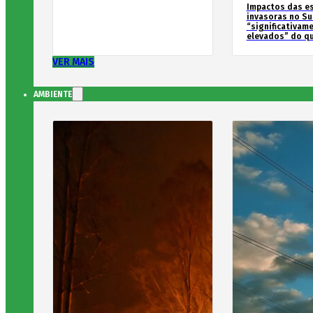
Impactos das e
invasoras no Su
“significativam
elevados” do qu
VER MAIS
AMBIENTE