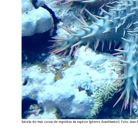
Estrela-do-mar coroa-de-espinhos da espécie (género Acanthaster). Foto: Je