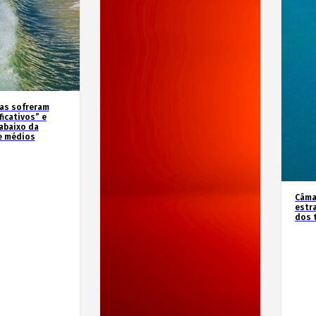
as sofreram
icativos” e
abaixo da
e médios
Câma
estr
dos 