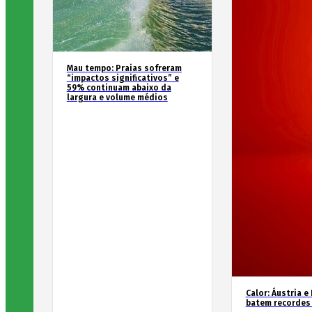
Mau tempo: Praias sofreram
“impactos significativos” e
59% continuam abaixo da
largura e volume médios
Calor: Áustria e
batem recordes 