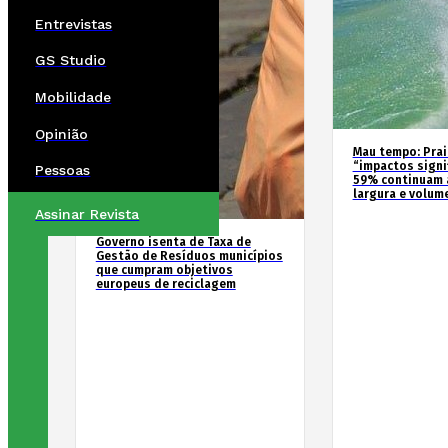
Entrevistas
GS Studio
Mobilidade
Opinião
Mau tempo: Prai
“impactos signif
Pessoas
59% continuam 
largura e volum
Assinar Revista
Governo isenta de Taxa de
Gestão de Resíduos municípios
que cumpram objetivos
europeus de reciclagem