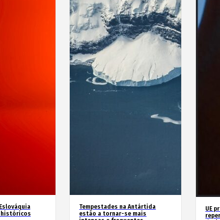
 Eslováquia
Tempestades na Antártida
UE p
históricos
estão a tornar-se mais
repe