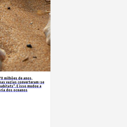
70 milhões de anos,
has vazias converteram-se
habitats”. E isso mudou a
ória dos oceanos