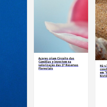
Açores criam Circuito das
Camélias e investem na
valorização das 27 Reservas
Há 4
Florestais
conc
em “
hist