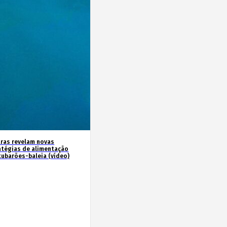
ras revelam novas
atégias de alimentação
tubarões-baleia (vídeo)