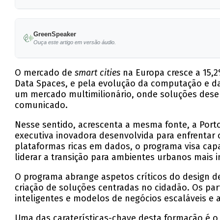
O mercado de smart cities na Europa cresce a 
GreenSpeaker
O Advanced Program em Smart Communities visa
Ouça este artigo em versão áudio.
Os participantes aprenderão a desenvolver sol
O mercado de
smart cities
na Europa cresce a 15,2
O Porto será utilizado como laboratório vivo, 
Data Spaces, e pela evolução da computação e da in
um mercado multimilionário, onde soluções des
O programa inicia a 28 de setembro, combinan
comunicado.
Nesse sentido, acrescenta a mesma fonte, a Por
executiva inovadora desenvolvida para enfrentar
plataformas ricas em dados, o programa visa capac
liderar a transição para ambientes urbanos mais i
O programa abrange aspetos críticos do design d
criação de soluções centradas no cidadão. Os par
inteligentes e modelos de negócios escaláveis e a
Uma das caraterísticas-chave desta formação é 