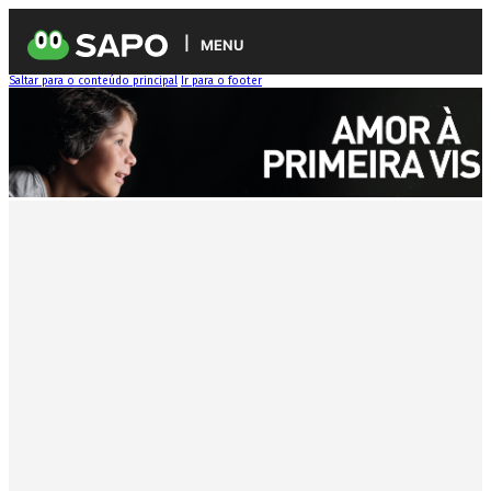
MENU
Saltar para o conteúdo principal
Ir para o footer