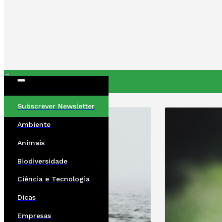
ÚLTIMAS
Subscrever Newsletter
Ambiente
Animais
Biodiversidade
Ciência e Tecnologia
Dicas
Empresas