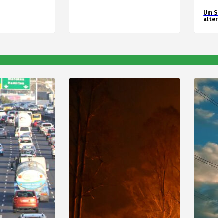
Um S
alte