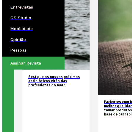
Entrevistas
GS Studio
Mobilidade
Opinião
Pessoas
Assinar Revista
Será que os nossos próximos
antibióticos virão das
profundezas do mar?
Pacientes com i
melhor qualida
tomar produtos
base de cannabi