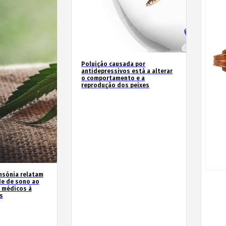
Poluição causada por
antidepressivos está a alterar
o comportamento e a
reprodução dos peixes
nsónia relatam
de de sono ao
 médicos à
s