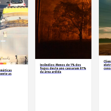
Clie
Incêndios: Menos de 1% dos
elet
fogos deste ano causaram 81%
cons
imáticas
da área ardida
mente as