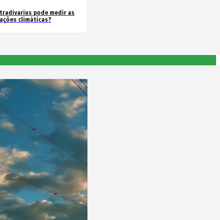
tradivarius pode medir as
rações climáticas?