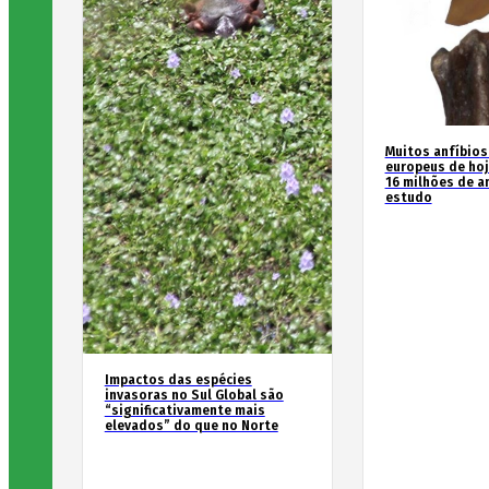
Muitos anfíbios
europeus de hoj
16 milhões de an
estudo
Impactos das espécies
invasoras no Sul Global são
“significativamente mais
elevados” do que no Norte