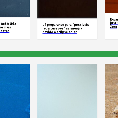
Expa
justi
 Antártida
UE prepara-se para “possíveis
Zero
se mais
repercussões” na energia
uentes
devido a eclipse solar