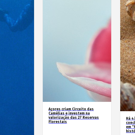
Açores criam Circuito das
Camélias e investem na
valorização das 27 Reservas
Há 4
Florestais
conc
em “
hist