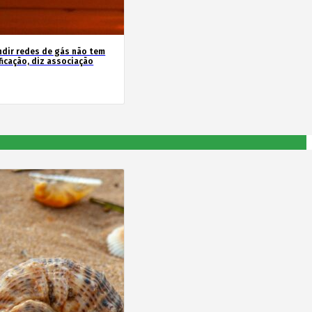
ndir redes de gás não tem
ficação, diz associação