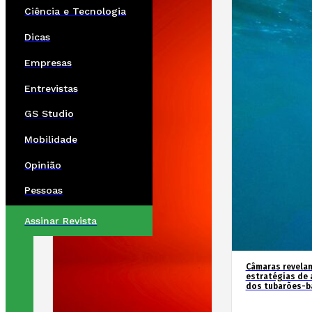
Ciência e Tecnologia
Dicas
Empresas
Entrevistas
GS Studio
Mobilidade
Opinião
Pessoas
Assinar Revista
Câmaras revela
estratégias de 
dos tubarões-ba