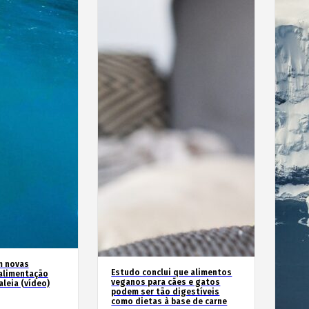
m novas
Estudo conclui que alimentos
alimentação
veganos para cães e gatos
leia (vídeo)
podem ser tão digestíveis
como dietas à base de carne