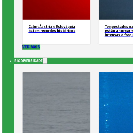
Calor: Áustria e Eslováquia
Tempestades na
batem recordes históricos
estão a tornar-
intensas e freq
VER MAIS
BIODIVERSIDADE