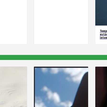
Temp
estã
inte