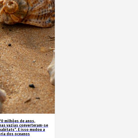
70 milhões de anos,
has vazias converteram-se
habitats”. E isso mudou a
ória dos oceanos