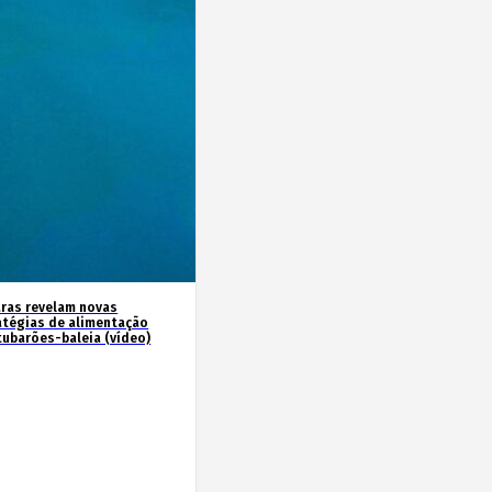
ras revelam novas
atégias de alimentação
tubarões-baleia (vídeo)