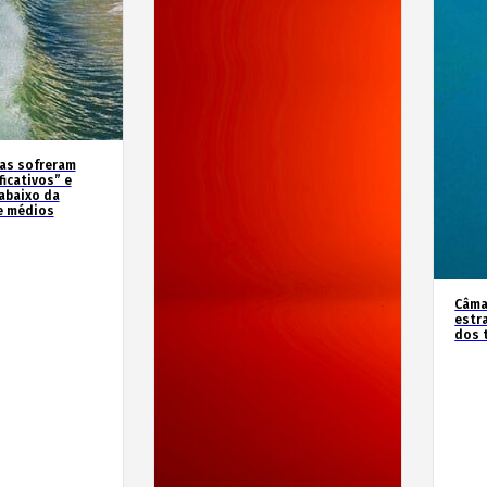
as sofreram
icativos” e
abaixo da
e médios
Câma
estr
dos 