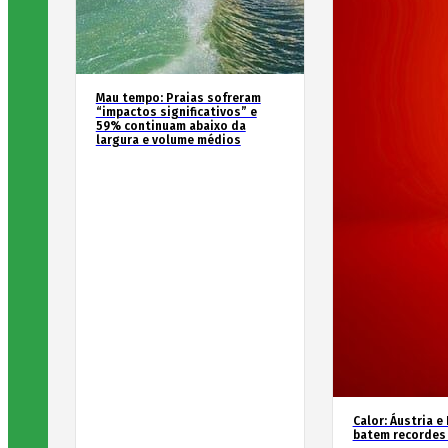
Mau tempo: Praias sofreram
“impactos significativos” e
59% continuam abaixo da
largura e volume médios
Calor: Áustria e
batem recordes 