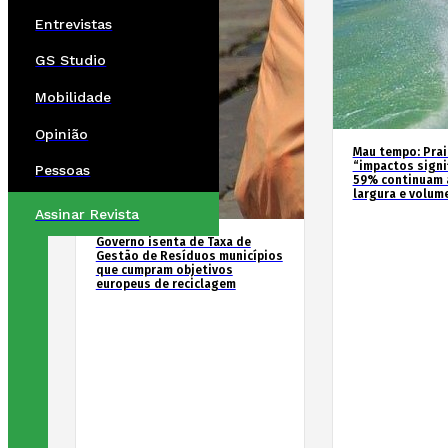
Entrevistas
GS Studio
Mobilidade
Opinião
Mau tempo: Prai
“impactos signif
Pessoas
59% continuam 
largura e volum
Assinar Revista
Governo isenta de Taxa de
Gestão de Resíduos municípios
que cumpram objetivos
europeus de reciclagem