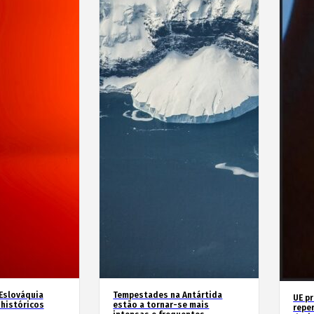
 Eslováquia
Tempestades na Antártida
UE p
históricos
estão a tornar-se mais
repe