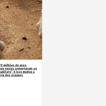
70 milhões de anos,
has vazias converteram-se
habitats”. E isso mudou a
ória dos oceanos