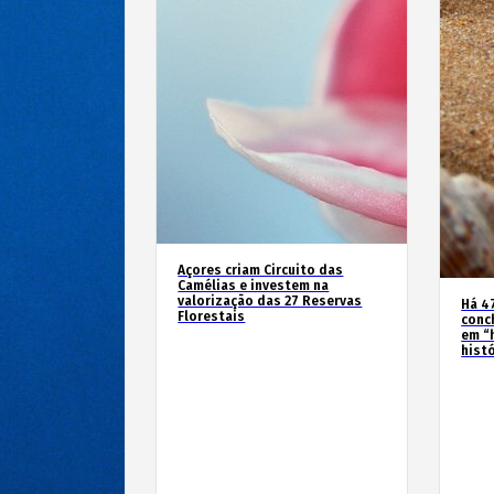
Açores criam Circuito das
Camélias e investem na
valorização das 27 Reservas
Há 4
Florestais
conc
em “
hist